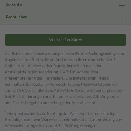
So geht's
Rechtliches
Widerruf erklären
Zu Risiken und Nebenwirkungen lesen Sie die Packungsbeilage und
fragen Sie Ihre Ärztin, Ihren Arzt oder in Ihrer Apotheke. AVP:
Üblicher Apothekenverkaufspreis berechnet nach der
Arzneimittelpreisverordnung. UVP: Unverbindliche
Preisempfehlung des Herstellers. Die angegebenen Preise
beinhalten die gesetzlich vorgeschriebene Mehrwertsteuer, ggf.
zzgl. 3,95 € Versandkosten. Ab 29,00 € Bestell­wert versand­kosten­
frei. Preisänderungen und Irrtümer vorbehalten. Alle Angebote
und Gratis-Beigaben nur solange der Vorrat reicht.
1
Eine pharmazeutische Prüfung der Arzneimittel und sonstigen
Produkte in deinem Warenkorb beinhaltet die Durchführung von
Wechselwirkungschecks und die Prüfung etwaiger