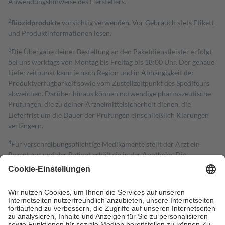
Anwendungshinweise des Herstellers.
2
Biozidprodukte
vorsichtig verwenden. Vor Gebrauch stets Etikett
und Produktinformationen lesen.
3
Die Übergabe deiner Bestellung an den Paketdienstleister erfolgt
bei uns werktags von Montag bis Freitag bis 18:00 Uhr. Der genaue
Lieferzeitpunkt kann je nach Region und in Abhängigkeit der
Produktverfügbarkeit sowie vom Zustellzeitpunkt des Spediteurs
abweichen. Darüber hinaus können notwendige pharmazeutische
Prüfungen, die zu deiner Arzneimittelsicherheit dienen, die
Lieferfrist um die Dauer der Prüfungen einschließlich Klärungen
verlängern.
4
Für verschreibungspflichtige Medikamente stellt der Arzt ein
Rezept aus und der Patient erhält sie in der Apotheke. Die
gesetzliche Krankenversicherung übernimmt in der Regel die
Kosten dafür, der Versicherte trägt einen Teil davon als Zuzahlung
mit.
Grundsätzlich leisten Mitglieder Zuzahlungen in Höhe von zehn
Prozent des Abgabepreises,
mindestens
jedoch
fünf Euro
und
höchstens zehn Euro.
Es sind jedoch nie mehr als die tatsächlichen