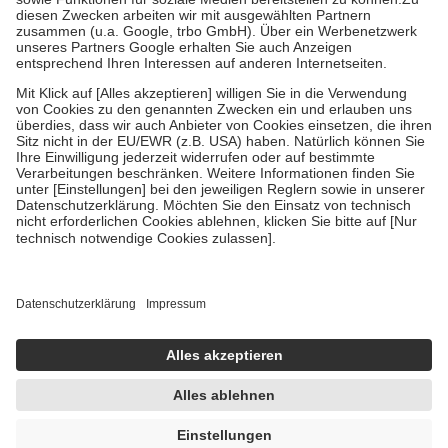
Kosten der Leistung zu entrichten.
Diese Regeln gelten grundsätzlich auch für Online-Apotheken.
Bei Heilmitteln und häuslicher Krankenpflege beträgt die
Zuzahlung zehn Prozent der Kosten sowie zehn Euro je
Verordnung.
Um das Engagement der Versicherten für ihre eigene Gesundheit zu
stärken und die besondere Stellung der Familie zu unterstützen,
fallen
keine Zuzahlungen
an bei:
• Kindern und Jugendlichen bis zum vollendeten 18. Lebensjahr
mit Ausnahme der Fahrkosten
• Untersuchungen zur Vorsorge und Früherkennung, die von der
GKV getragen werden
• empfohlenen Schutzimpfungen
• Harn- und Blutteststreifen
Wir nutzen Trusted Shops als unabhängigen Dienstleister für die
Einholung von Bewertungen. Trusted Shops hat Maßnahmen
getroffen, um sicherzustellen, dass es sich um echte Bewertungen
handelt. Mehr Informationen findest du hier:
https://help.etrusted.com/hc/de/articles/4419944605341