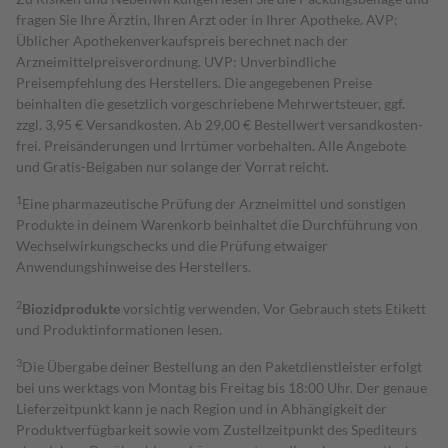
fragen Sie Ihre Ärztin, Ihren Arzt oder in Ihrer Apotheke. AVP:
Üblicher Apothekenverkaufspreis berechnet nach der
Arzneimittelpreisverordnung. UVP: Unverbindliche
Preisempfehlung des Herstellers. Die angegebenen Preise
beinhalten die gesetzlich vorgeschriebene Mehrwertsteuer, ggf.
zzgl. 3,95 € Versandkosten. Ab 29,00 € Bestell­wert versand­kosten­
frei. Preisänderungen und Irrtümer vorbehalten. Alle Angebote
und Gratis-Beigaben nur solange der Vorrat reicht.
1
Eine pharmazeutische Prüfung der Arzneimittel und sonstigen
Produkte in deinem Warenkorb beinhaltet die Durchführung von
Wechselwirkungschecks und die Prüfung etwaiger
Anwendungshinweise des Herstellers.
2
Biozidprodukte
vorsichtig verwenden. Vor Gebrauch stets Etikett
und Produktinformationen lesen.
3
Die Übergabe deiner Bestellung an den Paketdienstleister erfolgt
bei uns werktags von Montag bis Freitag bis 18:00 Uhr. Der genaue
Lieferzeitpunkt kann je nach Region und in Abhängigkeit der
Produktverfügbarkeit sowie vom Zustellzeitpunkt des Spediteurs