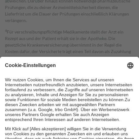
abweichen. Darüber hinaus können notwendige pharmazeutische
Prüfungen, die zu deiner Arzneimittelsicherheit dienen, die
Lieferfrist um die Dauer der Prüfungen einschließlich Klärungen
verlängern.
4
Für verschreibungspflichtige Medikamente stellt der Arzt ein
Rezept aus und der Patient erhält sie in der Apotheke. Die
gesetzliche Krankenversicherung übernimmt in der Regel die
Kosten dafür, der Versicherte trägt einen Teil davon als Zuzahlung
mit.
Grundsätzlich leisten Mitglieder Zuzahlungen in Höhe von zehn
Prozent des Abgabepreises,
mindestens
jedoch
fünf Euro
und
höchstens zehn Euro.
Es sind jedoch nie mehr als die tatsächlichen
Kosten der Leistung zu entrichten.
Diese Regeln gelten grundsätzlich auch für Online-Apotheken.
Bei Heilmitteln und häuslicher Krankenpflege beträgt die
Zuzahlung zehn Prozent der Kosten sowie zehn Euro je
Verordnung.
Um das Engagement der Versicherten für ihre eigene Gesundheit zu
stärken und die besondere Stellung der Familie zu unterstützen,
fallen
keine Zuzahlungen
an bei:
• Kindern und Jugendlichen bis zum vollendeten 18. Lebensjahr