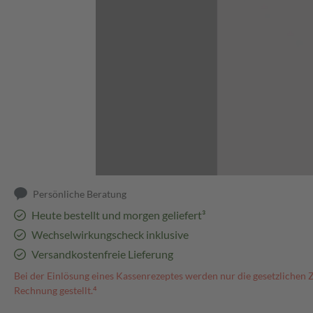
Abbildung kann abweichen
Persönliche Beratung
Heute bestellt und morgen geliefert³
Wechselwirkungscheck inklusive
Versandkostenfreie Lieferung
Bei der Einlösung eines Kassenrezeptes werden nur die gesetzlichen 
Rechnung gestellt.⁴