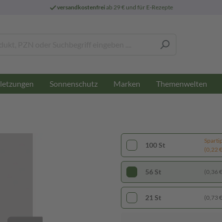
versandkostenfrei
ab 29 € und für E-Rezepte
letzungen
Sonnenschutz
Marken
Themenwelten
Sparti
100 St
(0,22 € 
56 St
(0,36 € 
21 St
(0,73 € 