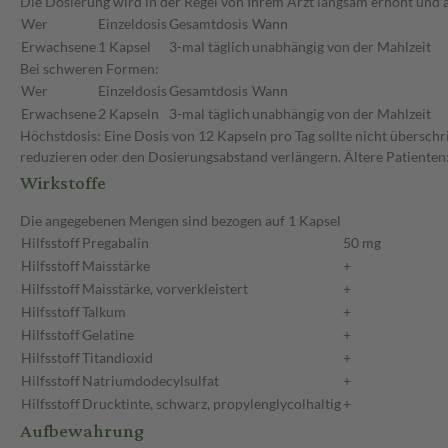
Die Dosierung wird in der Regel von Ihrem Arzt langsam erhöht und a
Wer
Einzeldosis
Gesamtdosis
Wann
Erwachsene
1 Kapsel
3-mal täglich
unabhängig von der Mahlzeit
Bei schweren Formen:
Wer
Einzeldosis
Gesamtdosis
Wann
Erwachsene
2 Kapseln
3-mal täglich
unabhängig von der Mahlzeit
Höchstdosis: Eine Dosis von 12 Kapseln pro Tag sollte nicht überschr
reduzieren oder den Dosierungsabstand verlängern. Ältere Patienten:
Wirkstoffe
Die angegebenen Mengen sind bezogen auf 1 Kapsel
Hilfsstoff
Pregabalin
50 mg
Hilfsstoff
Maisstärke
+
Hilfsstoff
Maisstärke, vorverkleistert
+
Hilfsstoff
Talkum
+
Hilfsstoff
Gelatine
+
Hilfsstoff
Titandioxid
+
Hilfsstoff
Natriumdodecylsulfat
+
Hilfsstoff
Drucktinte, schwarz, propylenglycolhaltig
+
Aufbewahrung