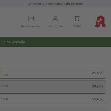
persönliche
pharmazeutische Beratung
Rezept einlösen
Mein Konto
0,00 €
Deine Vorteile
pp
21,68 €
/ 1 St)
20,29 €
/ 1 St)
15,40 €
/ 1 St)