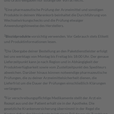
und Gratis-Beigaben nur solange der Vorrat reicht.
1
Eine pharmazeutische Prüfung der Arzneimittel und sonstigen
Produkte in deinem Warenkorb beinhaltet die Durchführung von
Wechselwirkungschecks und die Prüfung etwaiger
Anwendungshinweise des Herstellers.
2
Biozidprodukte
vorsichtig verwenden. Vor Gebrauch stets Etikett
und Produktinformationen lesen.
3
Die Übergabe deiner Bestellung an den Paketdienstleister erfolgt
bei uns werktags von Montag bis Freitag bis 18:00 Uhr. Der genaue
Lieferzeitpunkt kann je nach Region und in Abhängigkeit der
Produktverfügbarkeit sowie vom Zustellzeitpunkt des Spediteurs
abweichen. Darüber hinaus können notwendige pharmazeutische
Prüfungen, die zu deiner Arzneimittelsicherheit dienen, die
Lieferfrist um die Dauer der Prüfungen einschließlich Klärungen
verlängern.
4
Für verschreibungspflichtige Medikamente stellt der Arzt ein
Rezept aus und der Patient erhält sie in der Apotheke. Die
gesetzliche Krankenversicherung übernimmt in der Regel die
Kosten dafür, der Versicherte trägt einen Teil davon als Zuzahlung