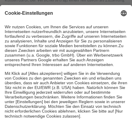
mit.
Grundsätzlich leisten Mitglieder Zuzahlungen in Höhe von zehn
Prozent des Abgabepreises,
mindestens
jedoch
fünf Euro
und
höchstens zehn Euro.
Es sind jedoch nie mehr als die tatsächlichen
Kosten der Leistung zu entrichten.
Diese Regeln gelten grundsätzlich auch für Online-Apotheken.
Bei Heilmitteln und häuslicher Krankenpflege beträgt die
Zuzahlung zehn Prozent der Kosten sowie zehn Euro je
Verordnung.
Um das Engagement der Versicherten für ihre eigene Gesundheit zu
stärken und die besondere Stellung der Familie zu unterstützen,
fallen
keine Zuzahlungen
an bei:
• Kindern und Jugendlichen bis zum vollendeten 18. Lebensjahr
mit Ausnahme der Fahrkosten
• Untersuchungen zur Vorsorge und Früherkennung, die von der
GKV getragen werden
• empfohlenen Schutzimpfungen
• Harn- und Blutteststreifen
Wir nutzen Trusted Shops als unabhängigen Dienstleister für die
Einholung von Bewertungen. Trusted Shops hat Maßnahmen