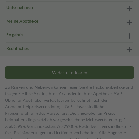
Unternehmen
Meine Apotheke
So geht's
Rechtliches
Widerruf erklären
Zu Risiken und Nebenwirkungen lesen Sie die Packungsbeilage und
fragen Sie Ihre Ärztin, Ihren Arzt oder in Ihrer Apotheke. AVP:
Üblicher Apothekenverkaufspreis berechnet nach der
Arzneimittelpreisverordnung. UVP: Unverbindliche
Preisempfehlung des Herstellers. Die angegebenen Preise
beinhalten die gesetzlich vorgeschriebene Mehrwertsteuer, ggf.
zzgl. 3,95 € Versandkosten. Ab 29,00 € Bestell­wert versand­kosten­
frei. Preisänderungen und Irrtümer vorbehalten. Alle Angebote