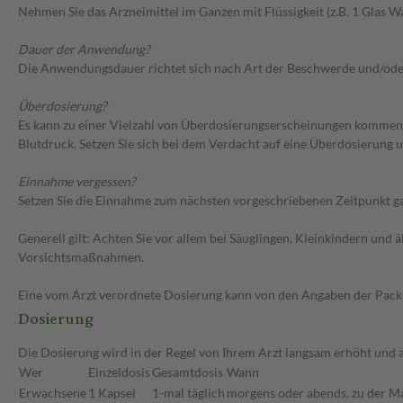
Nehmen Sie das Arzneimittel im Ganzen mit Flüssigkeit (z.B. 1 Glas Was
Dauer der Anwendung?
Die Anwendungsdauer richtet sich nach Art der Beschwerde und/ode
Überdosierung?
Es kann zu einer Vielzahl von Überdosierungserscheinungen kommen,
Blutdruck. Setzen Sie sich bei dem Verdacht auf eine Überdosierung
Einnahme vergessen?
Setzen Sie die Einnahme zum nächsten vorgeschriebenen Zeitpunkt gan
Generell gilt: Achten Sie vor allem bei Säuglingen, Kleinkindern un
Vorsichtsmaßnahmen.
Eine vom Arzt verordnete Dosierung kann von den Angaben der Packun
Dosierung
Die Dosierung wird in der Regel von Ihrem Arzt langsam erhöht und a
Wer
Einzeldosis
Gesamtdosis
Wann
Erwachsene
1 Kapsel
1-mal täglich
morgens oder abends, zu der Ma