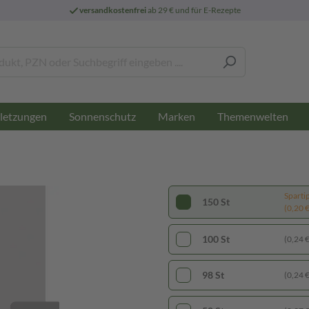
versandkostenfrei
ab 29 € und für E-Rezepte
letzungen
Sonnenschutz
Marken
Themenwelten
Sparti
150 St
(0,20 € 
100 St
(0,24 € 
98 St
(0,24 € 