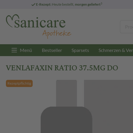
3
E-Rezept:
Heute bestellt,
morgen geliefert
Menü
Bestseller
Sparsets
Schmerzen & Ver
VENLAFAXIN RATIO 37.5MG DO
Rezeptpflichtig