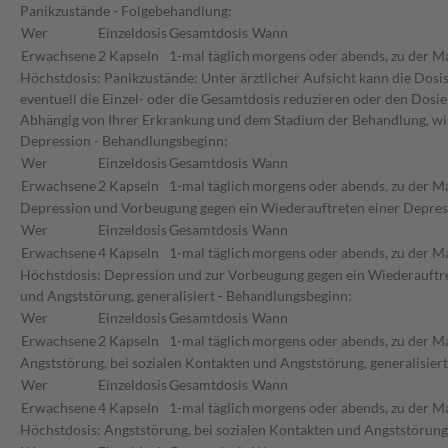
Panikzustände - Folgebehandlung:
Wer
Einzeldosis
Gesamtdosis
Wann
Erwachsene
2 Kapseln
1-mal täglich
morgens oder abends, zu der Ma
Höchstdosis: Panikzustände: Unter ärztlicher Aufsicht kann die Dosi
eventuell die Einzel- oder die Gesamtdosis reduzieren oder den Dosi
Abhängig von Ihrer Erkrankung und dem Stadium der Behandlung, wir
Depression - Behandlungsbeginn:
Wer
Einzeldosis
Gesamtdosis
Wann
Erwachsene
2 Kapseln
1-mal täglich
morgens oder abends, zu der Ma
Depression und Vorbeugung gegen ein Wiederauftreten einer Depres
Wer
Einzeldosis
Gesamtdosis
Wann
Erwachsene
4 Kapseln
1-mal täglich
morgens oder abends, zu der Ma
Höchstdosis: Depression und zur Vorbeugung gegen ein Wiederauftrete
und Angststörung, generalisiert - Behandlungsbeginn:
Wer
Einzeldosis
Gesamtdosis
Wann
Erwachsene
2 Kapseln
1-mal täglich
morgens oder abends, zu der Ma
Angststörung, bei sozialen Kontakten und Angststörung, generalisier
Wer
Einzeldosis
Gesamtdosis
Wann
Erwachsene
4 Kapseln
1-mal täglich
morgens oder abends, zu der Ma
Höchstdosis: Angststörung, bei sozialen Kontakten und Angststörung, 