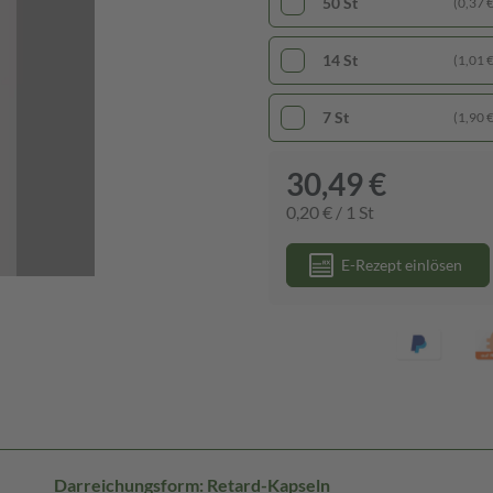
50 St
(0,37 € 
14 St
(1,01 € 
7 St
(1,90 € 
30,49 €
0,20 € / 1 St
E-Rezept einlösen
Darreichungsform: Retard-Kapseln