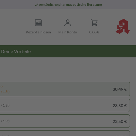
persönliche
pharmazeutische Beratung
Rezept einlösen
Mein Konto
0,00 €
Deine Vorteile
pp
30,49 €
/ 1 St)
23,50 €
/ 1 St)
23,50 €
/ 1 St)