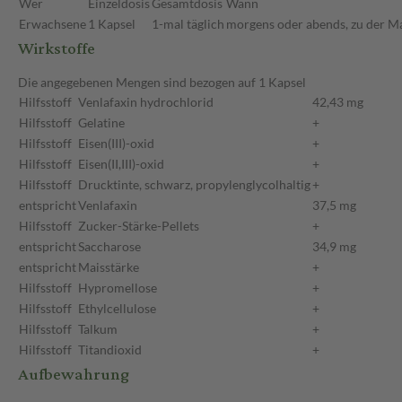
Wer
Einzeldosis
Gesamtdosis
Wann
Erwachsene
1 Kapsel
1-mal täglich
morgens oder abends, zu der Ma
Wirkstoffe
Die angegebenen Mengen sind bezogen auf 1 Kapsel
Hilfsstoff
Venlafaxin hydrochlorid
42,43 mg
Hilfsstoff
Gelatine
+
Hilfsstoff
Eisen(III)-oxid
+
Hilfsstoff
Eisen(II,III)-oxid
+
Hilfsstoff
Drucktinte, schwarz, propylenglycolhaltig
+
entspricht
Venlafaxin
37,5 mg
Hilfsstoff
Zucker-Stärke-Pellets
+
entspricht
Saccharose
34,9 mg
entspricht
Maisstärke
+
Hilfsstoff
Hypromellose
+
Hilfsstoff
Ethylcellulose
+
Hilfsstoff
Talkum
+
Hilfsstoff
Titandioxid
+
Aufbewahrung