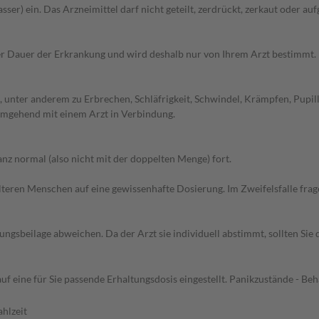
ser) ein. Das Arzneimittel darf nicht geteilt, zerdrückt, zerkaut oder au
r Dauer der Erkrankung und wird deshalb nur von Ihrem Arzt bestimmt.
 unter anderem zu Erbrechen, Schläfrigkeit, Schwindel, Krämpfen, Pupil
 umgehend mit einem Arzt in Verbindung.
z normal (also nicht mit der doppelten Menge) fort.
d älteren Menschen auf eine gewissenhafte Dosierung. Im Zweifelsfalle f
gsbeilage abweichen. Da der Arzt sie individuell abstimmt, sollten Si
uf eine für Sie passende Erhaltungsdosis eingestellt. Panikzustände - B
hlzeit