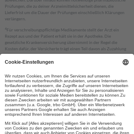
Prüfungen, die zu deiner Arzneimittelsicherheit dienen, die
Lieferfrist um die Dauer der Prüfungen einschließlich Klärungen
verlängern.
4
Für verschreibungspflichtige Medikamente stellt der Arzt ein
Rezept aus und der Patient erhält sie in der Apotheke. Die
gesetzliche Krankenversicherung übernimmt in der Regel die
Kosten dafür, der Versicherte trägt einen Teil davon als Zuzahlung
mit.
Grundsätzlich leisten Mitglieder Zuzahlungen in Höhe von zehn
Prozent des Abgabepreises,
mindestens
jedoch
fünf Euro
und
höchstens zehn Euro.
Es sind jedoch nie mehr als die tatsächlichen
Kosten der Leistung zu entrichten.
Diese Regeln gelten grundsätzlich auch für Online-Apotheken.
Bei Heilmitteln und häuslicher Krankenpflege beträgt die
Zuzahlung zehn Prozent der Kosten sowie zehn Euro je
Verordnung.
Um das Engagement der Versicherten für ihre eigene Gesundheit zu
stärken und die besondere Stellung der Familie zu unterstützen,
fallen
keine Zuzahlungen
an bei:
• Kindern und Jugendlichen bis zum vollendeten 18. Lebensjahr