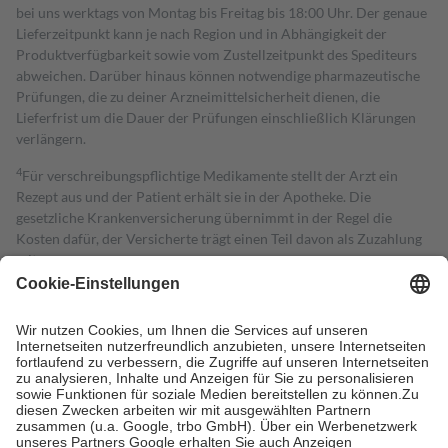
bei uns werktags von Montag bis Freitag bis 18:00 Uhr. Der genaue
Lieferzeitpunkt kann je nach Region und in Abhängigkeit der
Produktverfügbarkeit sowie vom Zustellzeitpunkt des Spediteurs
abweichen. Darüber hinaus können notwendige pharmazeutische
Prüfungen, die zu deiner Arzneimittelsicherheit dienen, die
Lieferfrist um die Dauer der Prüfungen einschließlich Klärungen
verlängern.
4
Für verschreibungspflichtige Medikamente stellt der Arzt ein
Rezept aus und der Patient erhält sie in der Apotheke. Die
gesetzliche Krankenversicherung übernimmt in der Regel die
Kosten dafür, der Versicherte trägt einen Teil davon als Zuzahlung
mit.
Grundsätzlich leisten Mitglieder Zuzahlungen in Höhe von zehn
Prozent des Abgabepreises,
mindestens
jedoch
fünf Euro
und
höchstens zehn Euro.
Es sind jedoch nie mehr als die tatsächlichen
Kosten der Leistung zu entrichten.
Diese Regeln gelten grundsätzlich auch für Online-Apotheken.
Bei Heilmitteln und häuslicher Krankenpflege beträgt die
Zuzahlung zehn Prozent der Kosten sowie zehn Euro je
Verordnung.