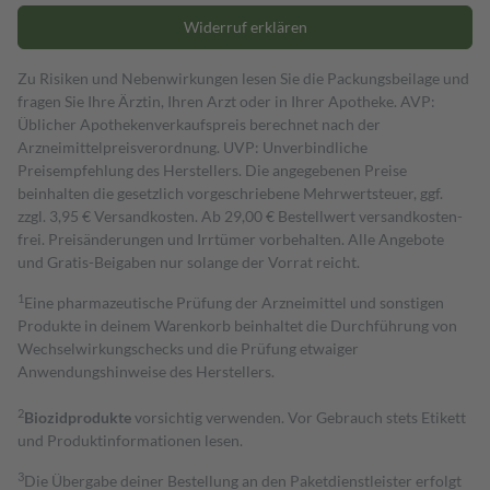
Widerruf erklären
Zu Risiken und Nebenwirkungen lesen Sie die Packungsbeilage und
fragen Sie Ihre Ärztin, Ihren Arzt oder in Ihrer Apotheke. AVP:
Üblicher Apothekenverkaufspreis berechnet nach der
Arzneimittelpreisverordnung. UVP: Unverbindliche
Preisempfehlung des Herstellers. Die angegebenen Preise
beinhalten die gesetzlich vorgeschriebene Mehrwertsteuer, ggf.
zzgl. 3,95 € Versandkosten. Ab 29,00 € Bestell­wert versand­kosten­
frei. Preisänderungen und Irrtümer vorbehalten. Alle Angebote
und Gratis-Beigaben nur solange der Vorrat reicht.
1
Eine pharmazeutische Prüfung der Arzneimittel und sonstigen
Produkte in deinem Warenkorb beinhaltet die Durchführung von
Wechselwirkungschecks und die Prüfung etwaiger
Anwendungshinweise des Herstellers.
2
Biozidprodukte
vorsichtig verwenden. Vor Gebrauch stets Etikett
und Produktinformationen lesen.
3
Die Übergabe deiner Bestellung an den Paketdienstleister erfolgt