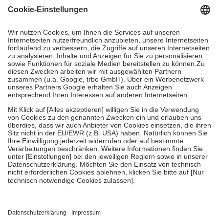
Grundsätzlich leisten Mitglieder Zuzahlungen in Höhe von zehn
Prozent des Abgabepreises,
mindestens
jedoch
fünf Euro
und
höchstens zehn Euro.
Es sind jedoch nie mehr als die tatsächlichen
Kosten der Leistung zu entrichten.
Diese Regeln gelten grundsätzlich auch für Online-Apotheken.
Bei Heilmitteln und häuslicher Krankenpflege beträgt die
Zuzahlung zehn Prozent der Kosten sowie zehn Euro je
Verordnung.
Um das Engagement der Versicherten für ihre eigene Gesundheit zu
stärken und die besondere Stellung der Familie zu unterstützen,
fallen
keine Zuzahlungen
an bei:
• Kindern und Jugendlichen bis zum vollendeten 18. Lebensjahr
mit Ausnahme der Fahrkosten
• Untersuchungen zur Vorsorge und Früherkennung, die von der
GKV getragen werden
• empfohlenen Schutzimpfungen
• Harn- und Blutteststreifen
Wir nutzen Trusted Shops als unabhängigen Dienstleister für die
Einholung von Bewertungen. Trusted Shops hat Maßnahmen
getroffen, um sicherzustellen, dass es sich um echte Bewertungen