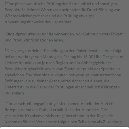
1
Eine pharmazeutische Prüfung der Arzneimittel und sonstigen
Produkte in deinem Warenkorb beinhaltet die Durchführung von
Wechselwirkungschecks und die Prüfung etwaiger
Anwendungshinweise des Herstellers.
2
Biozidprodukte
vorsichtig verwenden. Vor Gebrauch stets Etikett
und Produktinformationen lesen.
3
Die Übergabe deiner Bestellung an den Paketdienstleister erfolgt
bei uns werktags von Montag bis Freitag bis 18:00 Uhr. Der genaue
Lieferzeitpunkt kann je nach Region und in Abhängigkeit der
Produktverfügbarkeit sowie vom Zustellzeitpunkt des Spediteurs
abweichen. Darüber hinaus können notwendige pharmazeutische
Prüfungen, die zu deiner Arzneimittelsicherheit dienen, die
Lieferfrist um die Dauer der Prüfungen einschließlich Klärungen
verlängern.
4
Für verschreibungspflichtige Medikamente stellt der Arzt ein
Rezept aus und der Patient erhält sie in der Apotheke. Die
gesetzliche Krankenversicherung übernimmt in der Regel die
Kosten dafür, der Versicherte trägt einen Teil davon als Zuzahlung
mit.