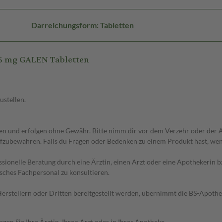
Darreichungsform: Tabletten
6 mg GALEN Tabletten
ustellen.
 und erfolgen ohne Gewähr. Bitte nimm dir vor dem Verzehr oder der An
fzubewahren. Falls du Fragen oder Bedenken zu einem Produkt hast, wende
essionelle Beratung durch eine Ärztin, einen Arzt oder eine Apothekerin
sches Fachpersonal zu konsultieren.
n Herstellern oder Dritten bereitgestellt werden, übernimmt die BS-Apot
en Sie Ihre Ärztin, Ihren Arzt oder in Ihrer Apotheke.