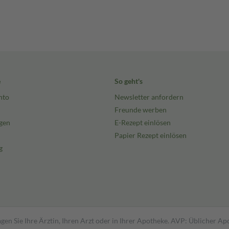
e
So geht's
nto
Newsletter anfordern
Freunde werben
gen
E-Rezept einlösen
Papier Rezept einlösen
g
gen Sie Ihre Ärztin, Ihren Arzt oder in Ihrer Apotheke. AVP: Üblicher A