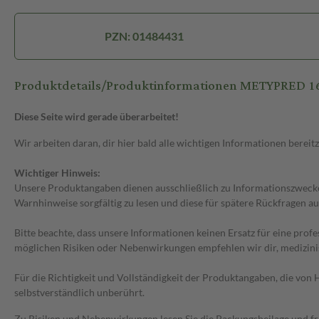
PZN: 01484431
Produktdetails/Produktinformationen METYPRED 1
Diese Seite wird gerade überarbeitet!
Wir arbeiten daran, dir hier bald alle wichtigen Informationen bereitz
Wichtiger Hinweis:
Unsere Produktangaben dienen ausschließlich zu Informationszwecken
Warnhinweise sorgfältig zu lesen und diese für spätere Rückfragen au
Bitte beachte, dass unsere Informationen keinen Ersatz für eine prof
möglichen Risiken oder Nebenwirkungen empfehlen wir dir, medizini
Für die Richtigkeit und Vollständigkeit der Produktangaben, die vo
selbstverständlich unberührt.
Zu Risiken und Nebenwirkungen lesen Sie die Packungsbeilage und frag