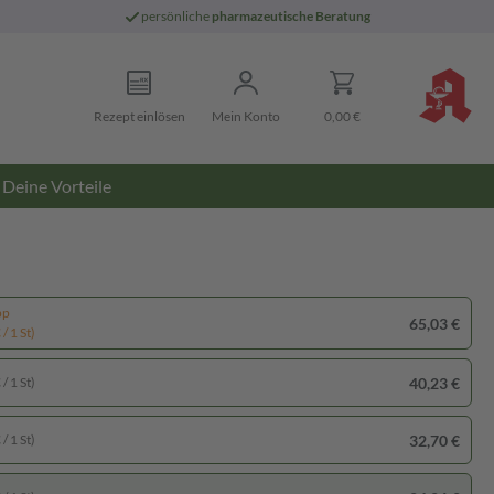
persönliche
pharmazeutische Beratung
Rezept einlösen
Mein Konto
0,00 €
Deine Vorteile
pp
65,03 €
/ 1 St)
40,23 €
/ 1 St)
32,70 €
/ 1 St)