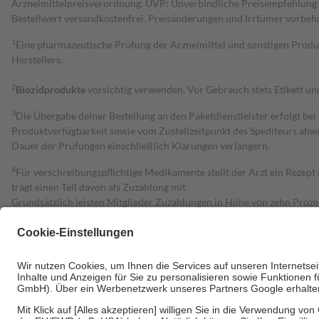
Arzneimittelpreisverordnung. UVP: Unverbindliche Preisempfehlung de
Bestell­wert versand­kosten­frei. Preisänderungen und Irrtümer vorbeh
1
Eine pharmazeutische Prüfung der Arzneimittel und sonstigen Pro
Herstellers.
2
Biozidprodukte
vorsichtig verwenden. Vor Gebrauch stets Etikett u
3
Die Übergabe deiner Bestellung an den Paketdienstleister erfolgt bei
Produktverfügbarkeit sowie vom Zustellzeitpunkt des Spediteurs abwe
Dauer der Prüfungen einschließlich Klärungen verlängern.
4
Für verschreibungspflichtige Medikamente stellt der Arzt ein Rezept 
trägt einen Teil davon als Zuzahlung mit.
Grundsätzlich leisten Mitglieder Zuzahlungen in Höhe von zehn Proz
zu entrichten.
Diese Regeln gelten grundsätzlich auch für Online-Apotheken.
Bei Heilmitteln und häuslicher Krankenpflege beträgt die Zuzahlung 
Um das Engagement der Versicherten für ihre eigene Gesundheit zu stä
• Kindern und Jugendlichen bis zum vollendeten 18. Lebensjahr mit
• Untersuchungen zur Vorsorge und Früherkennung, die von der GKV
• empfohlenen Schutzimpfungen