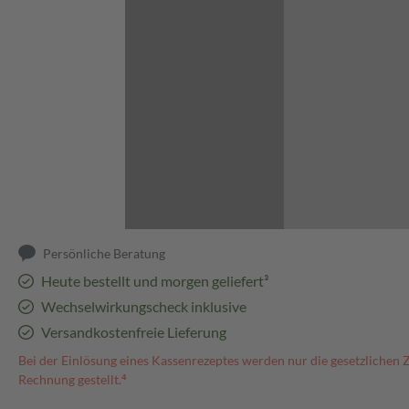
Abbildung kann abweichen
Persönliche Beratung
Heute bestellt und morgen geliefert³
Wechselwirkungscheck inklusive
Versandkostenfreie Lieferung
Bei der Einlösung eines Kassenrezeptes werden nur die gesetzlichen 
Rechnung gestellt.⁴