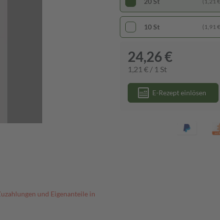
20 St
(1,21 € 
10 St
(1,91 € 
24,26 €
1,21 € / 1 St
E-Rezept einlösen
Zuzahlungen und Eigenanteile in