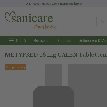
3
E-Rezept:
Heute bestellt,
morgen geliefert
Menü
Bestseller
Sparsets
Schmerzen & Ver
METYPRED 16 mg GALEN Tabletten 2
Rezeptpflichtig