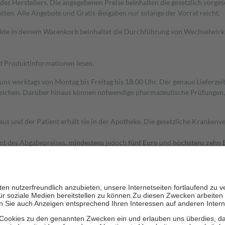
s Herstellers. Die angegebenen Preise beinhalten die gesetzlich vorgesc
alten. Alle Angebote und Gratis-Beigaben nur solange der Vorrat reicht.
dukte in deinem Warenkorb beinhaltet die Durchführung von Wechselwir
nd Produktinformationen lesen.
 uns werktags von Montag bis Freitag bis 18:00 Uhr. Der genaue Lieferze
ichen. Darüber hinaus können notwendige pharmazeutische Prüfungen, die
aus und der Patient erhält sie in der Apotheke. Die gesetzliche Krankenv
ent des Abgabepreises,
mindestens
jedoch
fünf Euro
und
höchstens zehn 
zehn Prozent der Kosten sowie zehn Euro je Verordnung.
rken und die besondere Stellung der Familie zu unterstützen, fallen
kein
 Ausnahme der Fahrkosten
 getragen werden