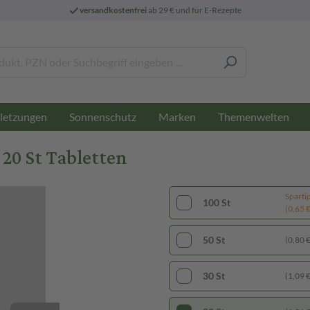
versandkostenfrei
ab 29 € und für E-Rezepte
letzungen
Sonnenschutz
Marken
Themenwelten
0 St Tabletten
Sparti
100 St
(0,65 € 
50 St
(0,80 € 
30 St
(1,09 € 