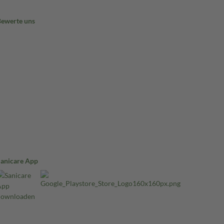
Bewerte uns
Sanicare App