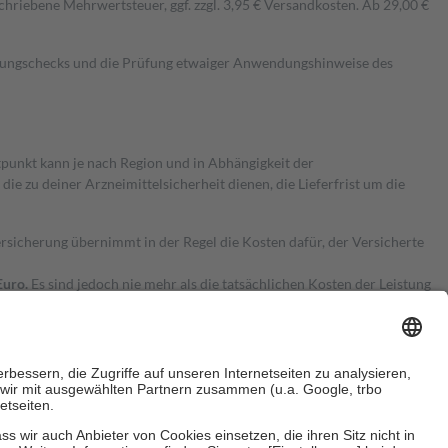
hriebene Mehrwertsteuer, ggf. zzgl. 3,95 € Versandkosten. Ab 29,00 €
kungschecks und die Prüfung etwaiger Anwendungshinweise des
itpunkt kann je nach Region und in Abhängigkeit der
 zu deiner Arzneimittelsicherheit dienen, die Lieferfrist um die
ersicherung übernimmt in der Regel die Kosten dafür, der Versicherte
Euro.
Es sind jedoch nie mehr als die tatsächlichen Kosten der Leistung
e Zuzahlungen
an bei: