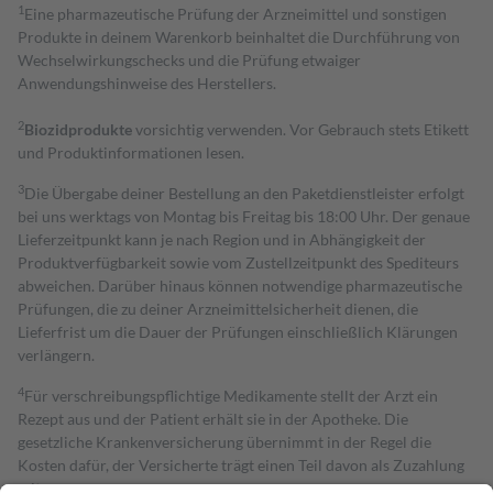
1
Eine pharmazeutische Prüfung der Arzneimittel und sonstigen
Produkte in deinem Warenkorb beinhaltet die Durchführung von
Wechselwirkungschecks und die Prüfung etwaiger
Anwendungshinweise des Herstellers.
2
Biozidprodukte
vorsichtig verwenden. Vor Gebrauch stets Etikett
und Produktinformationen lesen.
3
Die Übergabe deiner Bestellung an den Paketdienstleister erfolgt
bei uns werktags von Montag bis Freitag bis 18:00 Uhr. Der genaue
Lieferzeitpunkt kann je nach Region und in Abhängigkeit der
Produktverfügbarkeit sowie vom Zustellzeitpunkt des Spediteurs
abweichen. Darüber hinaus können notwendige pharmazeutische
Prüfungen, die zu deiner Arzneimittelsicherheit dienen, die
Lieferfrist um die Dauer der Prüfungen einschließlich Klärungen
verlängern.
4
Für verschreibungspflichtige Medikamente stellt der Arzt ein
Rezept aus und der Patient erhält sie in der Apotheke. Die
gesetzliche Krankenversicherung übernimmt in der Regel die
Kosten dafür, der Versicherte trägt einen Teil davon als Zuzahlung
mit.