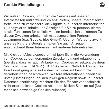
Grundsätzlich leisten Mitglieder Zuzahlungen in Höhe von zehn
Prozent des Abgabepreises,
mindestens
jedoch
fünf Euro
und
höchstens zehn Euro.
Es sind jedoch nie mehr als die tatsächlichen
Kosten der Leistung zu entrichten.
Diese Regeln gelten grundsätzlich auch für Online-Apotheken.
Bei Heilmitteln und häuslicher Krankenpflege beträgt die
Zuzahlung zehn Prozent der Kosten sowie zehn Euro je
Verordnung.
Um das Engagement der Versicherten für ihre eigene Gesundheit zu
stärken und die besondere Stellung der Familie zu unterstützen,
fallen
keine Zuzahlungen
an bei:
• Kindern und Jugendlichen bis zum vollendeten 18. Lebensjahr
mit Ausnahme der Fahrkosten
• Untersuchungen zur Vorsorge und Früherkennung, die von der
GKV getragen werden
• empfohlenen Schutzimpfungen
• Harn- und Blutteststreifen
Wir nutzen Trusted Shops als unabhängigen Dienstleister für die
Einholung von Bewertungen. Trusted Shops hat Maßnahmen
getroffen, um sicherzustellen, dass es sich um echte Bewertungen