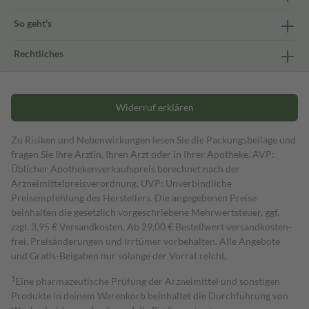
So geht's
Rechtliches
Widerruf erklären
Zu Risiken und Nebenwirkungen lesen Sie die Packungsbeilage und
fragen Sie Ihre Ärztin, Ihren Arzt oder in Ihrer Apotheke. AVP:
Üblicher Apothekenverkaufspreis berechnet nach der
Arzneimittelpreisverordnung. UVP: Unverbindliche
Preisempfehlung des Herstellers. Die angegebenen Preise
beinhalten die gesetzlich vorgeschriebene Mehrwertsteuer, ggf.
zzgl. 3,95 € Versandkosten. Ab 29,00 € Bestell­wert versand­kosten­
frei. Preisänderungen und Irrtümer vorbehalten. Alle Angebote
und Gratis-Beigaben nur solange der Vorrat reicht.
1
Eine pharmazeutische Prüfung der Arzneimittel und sonstigen
Produkte in deinem Warenkorb beinhaltet die Durchführung von