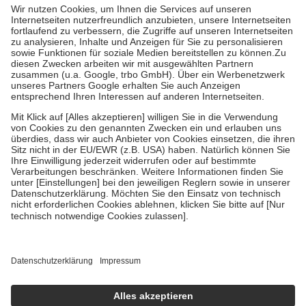
höchstens zehn Euro.
Es sind jedoch nie mehr als die tatsächlichen
Kosten der Leistung zu entrichten.
Diese Regeln gelten grundsätzlich auch für Online-Apotheken.
Bei Heilmitteln und häuslicher Krankenpflege beträgt die
Zuzahlung zehn Prozent der Kosten sowie zehn Euro je
Verordnung.
Um das Engagement der Versicherten für ihre eigene Gesundheit zu
stärken und die besondere Stellung der Familie zu unterstützen,
fallen
keine Zuzahlungen
an bei:
• Kindern und Jugendlichen bis zum vollendeten 18. Lebensjahr
mit Ausnahme der Fahrkosten
• Untersuchungen zur Vorsorge und Früherkennung, die von der
GKV getragen werden
• empfohlenen Schutzimpfungen
• Harn- und Blutteststreifen
Wir nutzen Trusted Shops als unabhängigen Dienstleister für die
Einholung von Bewertungen. Trusted Shops hat Maßnahmen
getroffen, um sicherzustellen, dass es sich um echte Bewertungen
handelt. Mehr Informationen findest du hier:
https://help.etrusted.com/hc/de/articles/4419944605341