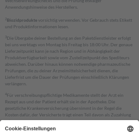
Wechselwirkungschecks und die Prüfung etwaiger
Anwendungshinweise des Herstellers.
2
Biozidprodukte
vorsichtig verwenden. Vor Gebrauch stets Etikett
und Produktinformationen lesen.
3
Die Übergabe deiner Bestellung an den Paketdienstleister erfolgt
bei uns werktags von Montag bis Freitag bis 18:00 Uhr. Der genaue
Lieferzeitpunkt kann je nach Region und in Abhängigkeit der
Produktverfügbarkeit sowie vom Zustellzeitpunkt des Spediteurs
abweichen. Darüber hinaus können notwendige pharmazeutische
Prüfungen, die zu deiner Arzneimittelsicherheit dienen, die
Lieferfrist um die Dauer der Prüfungen einschließlich Klärungen
verlängern.
4
Für verschreibungspflichtige Medikamente stellt der Arzt ein
Rezept aus und der Patient erhält sie in der Apotheke. Die
gesetzliche Krankenversicherung übernimmt in der Regel die
Kosten dafür, der Versicherte trägt einen Teil davon als Zuzahlung
mit.
Grundsätzlich leisten Mitglieder Zuzahlungen in Höhe von zehn
Prozent des Abgabepreises,
mindestens
jedoch
fünf Euro
und