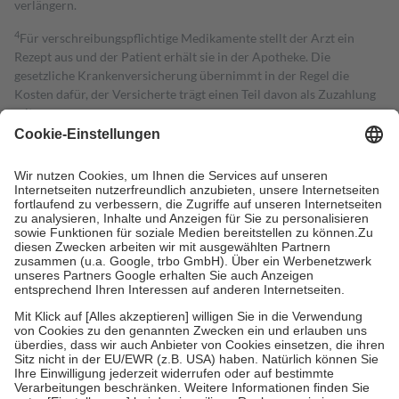
verlängern.
4
Für verschreibungspflichtige Medikamente stellt der Arzt ein
Rezept aus und der Patient erhält sie in der Apotheke. Die
gesetzliche Krankenversicherung übernimmt in der Regel die
Kosten dafür, der Versicherte trägt einen Teil davon als Zuzahlung
mit.
Grundsätzlich leisten Mitglieder Zuzahlungen in Höhe von zehn
Prozent des Abgabepreises,
mindestens
jedoch
fünf Euro
und
höchstens zehn Euro.
Es sind jedoch nie mehr als die tatsächlichen
Kosten der Leistung zu entrichten.
Diese Regeln gelten grundsätzlich auch für Online-Apotheken.
Bei Heilmitteln und häuslicher Krankenpflege beträgt die
Zuzahlung zehn Prozent der Kosten sowie zehn Euro je
Verordnung.
Um das Engagement der Versicherten für ihre eigene Gesundheit zu
stärken und die besondere Stellung der Familie zu unterstützen,
fallen
keine Zuzahlungen
an bei:
• Kindern und Jugendlichen bis zum vollendeten 18. Lebensjahr
mit Ausnahme der Fahrkosten
• Untersuchungen zur Vorsorge und Früherkennung, die von der
GKV getragen werden