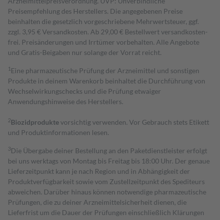
Arzneimittelpreisverordnung. UVP: Unverbindliche
Preisempfehlung des Herstellers. Die angegebenen Preise
beinhalten die gesetzlich vorgeschriebene Mehrwertsteuer, ggf.
zzgl. 3,95 € Versandkosten. Ab 29,00 € Bestell­wert versand­kosten­
frei. Preisänderungen und Irrtümer vorbehalten. Alle Angebote
und Gratis-Beigaben nur solange der Vorrat reicht.
1
Eine pharmazeutische Prüfung der Arzneimittel und sonstigen
Produkte in deinem Warenkorb beinhaltet die Durchführung von
Wechselwirkungschecks und die Prüfung etwaiger
Anwendungshinweise des Herstellers.
2
Biozidprodukte
vorsichtig verwenden. Vor Gebrauch stets Etikett
und Produktinformationen lesen.
3
Die Übergabe deiner Bestellung an den Paketdienstleister erfolgt
bei uns werktags von Montag bis Freitag bis 18:00 Uhr. Der genaue
Lieferzeitpunkt kann je nach Region und in Abhängigkeit der
Produktverfügbarkeit sowie vom Zustellzeitpunkt des Spediteurs
abweichen. Darüber hinaus können notwendige pharmazeutische
Prüfungen, die zu deiner Arzneimittelsicherheit dienen, die
Lieferfrist um die Dauer der Prüfungen einschließlich Klärungen