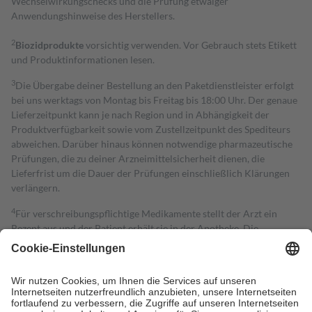
Wechselwirkungschecks und die Prüfung etwaiger
Anwendungshinweise des Herstellers.
2
Biozidprodukte
vorsichtig verwenden. Vor Gebrauch stets Etikett
und Produktinformationen lesen.
3
Die Übergabe deiner Bestellung an den Paketdienstleister erfolgt
bei uns werktags von Montag bis Freitag bis 18:00 Uhr. Der genaue
Lieferzeitpunkt kann je nach Region und in Abhängigkeit der
Produktverfügbarkeit sowie vom Zustellzeitpunkt des Spediteurs
abweichen. Darüber hinaus können notwendige pharmazeutische
Prüfungen, die zu deiner Arzneimittelsicherheit dienen, die
Lieferfrist um die Dauer der Prüfungen einschließlich Klärungen
verlängern.
4
Für verschreibungspflichtige Medikamente stellt der Arzt ein
Rezept aus und der Patient erhält sie in der Apotheke. Die
gesetzliche Krankenversicherung übernimmt in der Regel die
Kosten dafür, der Versicherte trägt einen Teil davon als Zuzahlung
mit.
Grundsätzlich leisten Mitglieder Zuzahlungen in Höhe von zehn
Prozent des Abgabepreises,
mindestens
jedoch
fünf Euro
und