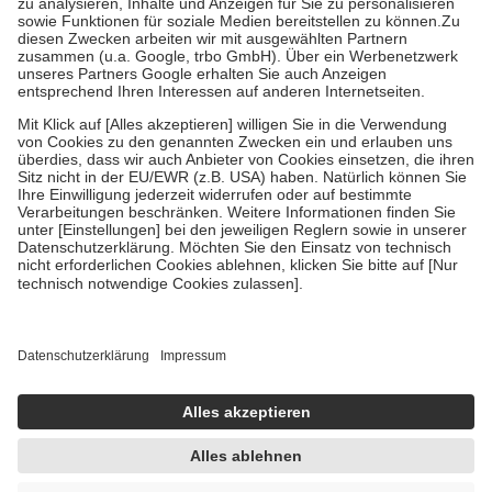
höchstens zehn Euro.
Es sind jedoch nie mehr als die tatsächlichen
Kosten der Leistung zu entrichten.
Diese Regeln gelten grundsätzlich auch für Online-Apotheken.
Bei Heilmitteln und häuslicher Krankenpflege beträgt die
Zuzahlung zehn Prozent der Kosten sowie zehn Euro je
Verordnung.
Um das Engagement der Versicherten für ihre eigene Gesundheit zu
stärken und die besondere Stellung der Familie zu unterstützen,
fallen
keine Zuzahlungen
an bei:
• Kindern und Jugendlichen bis zum vollendeten 18. Lebensjahr
mit Ausnahme der Fahrkosten
• Untersuchungen zur Vorsorge und Früherkennung, die von der
GKV getragen werden
• empfohlenen Schutzimpfungen
• Harn- und Blutteststreifen
Wir nutzen Trusted Shops als unabhängigen Dienstleister für die
Einholung von Bewertungen. Trusted Shops hat Maßnahmen
getroffen, um sicherzustellen, dass es sich um echte Bewertungen
handelt. Mehr Informationen findest du hier:
https://help.etrusted.com/hc/de/articles/4419944605341