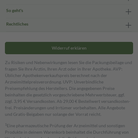
So geht's
Rechtliches
Widerruf erklären
Zu Risiken und Nebenwirkungen lesen Sie die Packungsbeilage und
fragen Sie Ihre Ärztin, Ihren Arzt oder in Ihrer Apotheke. AVP:
Üblicher Apothekenverkaufspreis berechnet nach der
Arzneimittelpreisverordnung. UVP: Unverbindliche
Preisempfehlung des Herstellers. Die angegebenen Preise
beinhalten die gesetzlich vorgeschriebene Mehrwertsteuer, ggf.
zzgl. 3,95 € Versandkosten. Ab 29,00 € Bestell­wert versand­kosten­
frei. Preisänderungen und Irrtümer vorbehalten. Alle Angebote
und Gratis-Beigaben nur solange der Vorrat reicht.
1
Eine pharmazeutische Prüfung der Arzneimittel und sonstigen
Produkte in deinem Warenkorb beinhaltet die Durchführung von