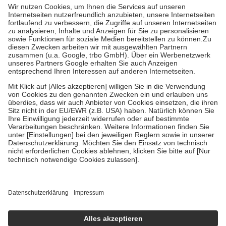
höchstens zehn Euro.
Es sind jedoch nie mehr als die tatsächlichen
Kosten der Leistung zu entrichten.
Diese Regeln gelten grundsätzlich auch für Online-Apotheken.
Bei Heilmitteln und häuslicher Krankenpflege beträgt die
Zuzahlung zehn Prozent der Kosten sowie zehn Euro je
Verordnung.
Um das Engagement der Versicherten für ihre eigene Gesundheit zu
stärken und die besondere Stellung der Familie zu unterstützen,
fallen
keine Zuzahlungen
an bei:
• Kindern und Jugendlichen bis zum vollendeten 18. Lebensjahr
mit Ausnahme der Fahrkosten
• Untersuchungen zur Vorsorge und Früherkennung, die von der
GKV getragen werden
• empfohlenen Schutzimpfungen
• Harn- und Blutteststreifen
Wir nutzen Trusted Shops als unabhängigen Dienstleister für die
Einholung von Bewertungen. Trusted Shops hat Maßnahmen
getroffen, um sicherzustellen, dass es sich um echte Bewertungen
handelt. Mehr Informationen findest du hier:
https://help.etrusted.com/hc/de/articles/4419944605341