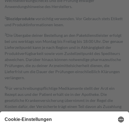
Wechselwirkungschecks und die Prüfung etwaiger
Anwendungshinweise des Herstellers.
2
Biozidprodukte
vorsichtig verwenden. Vor Gebrauch stets Etikett
und Produktinformationen lesen.
3
Die Übergabe deiner Bestellung an den Paketdienstleister erfolgt
bei uns werktags von Montag bis Freitag bis 18:00 Uhr. Der genaue
Lieferzeitpunkt kann je nach Region und in Abhängigkeit der
Produktverfügbarkeit sowie vom Zustellzeitpunkt des Spediteurs
abweichen. Darüber hinaus können notwendige pharmazeutische
Prüfungen, die zu deiner Arzneimittelsicherheit dienen, die
Lieferfrist um die Dauer der Prüfungen einschließlich Klärungen
verlängern.
4
Für verschreibungspflichtige Medikamente stellt der Arzt ein
Rezept aus und der Patient erhält sie in der Apotheke. Die
gesetzliche Krankenversicherung übernimmt in der Regel die
Kosten dafür, der Versicherte trägt einen Teil davon als Zuzahlung
mit.
Grundsätzlich leisten Mitglieder Zuzahlungen in Höhe von zehn
Prozent des Abgabepreises,
mindestens
jedoch
fünf Euro
und