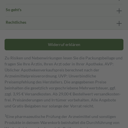
So geht's
Rechtliches
Widerruf erklären
Zu Risiken und Nebenwirkungen lesen Sie die Packungsbeilage und
fragen Sie Ihre Ärztin, Ihren Arzt oder in Ihrer Apotheke. AVP:
Üblicher Apothekenverkaufspreis berechnet nach der
Arzneimittelpreisverordnung. UVP: Unverbindliche
Preisempfehlung des Herstellers. Die angegebenen Preise
beinhalten die gesetzlich vorgeschriebene Mehrwertsteuer, ggf.
zzgl. 3,95 € Versandkosten. Ab 29,00 € Bestell­wert versand­kosten­
frei. Preisänderungen und Irrtümer vorbehalten. Alle Angebote
und Gratis-Beigaben nur solange der Vorrat reicht.
1
Eine pharmazeutische Prüfung der Arzneimittel und sonstigen
Produkte in deinem Warenkorb beinhaltet die Durchführung von