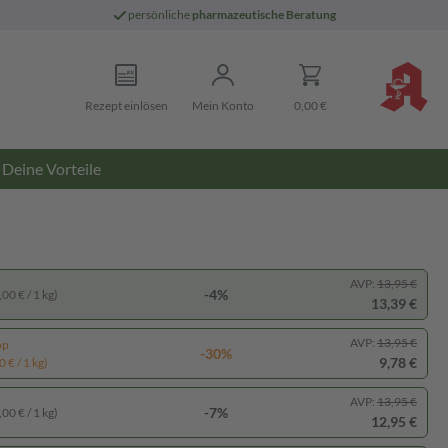
persönliche
pharmazeutische Beratung
Rezept einlösen
Mein Konto
0,00 €
Deine Vorteile
AVP:
13,95 €
-4%
00 € / 1 kg)
13,39 €
AVP:
13,95 €
pp
-30%
9,78 €
 € / 1 kg)
AVP:
13,95 €
-7%
00 € / 1 kg)
12,95 €