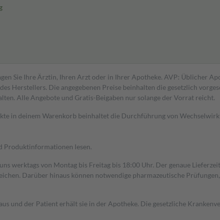
g
gen Sie Ihre Ärztin, Ihren Arzt oder in Ihrer Apotheke. AVP: Üblicher A
s Herstellers. Die angegebenen Preise beinhalten die gesetzlich vorgesc
alten. Alle Angebote und Gratis-Beigaben nur solange der Vorrat reicht.
dukte in deinem Warenkorb beinhaltet die Durchführung von Wechselwir
nd Produktinformationen lesen.
 uns werktags von Montag bis Freitag bis 18:00 Uhr. Der genaue Lieferze
ichen. Darüber hinaus können notwendige pharmazeutische Prüfungen, die
aus und der Patient erhält sie in der Apotheke. Die gesetzliche Krankenv