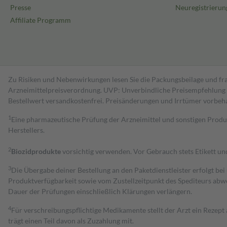
Presse
Neuregistrierun
Affiliate Programm
Zu Risiken und Nebenwirkungen lesen Sie die Packungsbeilage und fra
Arzneimittelpreisverordnung. UVP: Unverbindliche Preisempfehlung de
Bestell­wert versand­kosten­frei. Preisänderungen und Irrtümer vorbeh
1
Eine pharmazeutische Prüfung der Arzneimittel und sonstigen Pro
Herstellers.
2
Biozidprodukte
vorsichtig verwenden. Vor Gebrauch stets Etikett u
3
Die Übergabe deiner Bestellung an den Paketdienstleister erfolgt bei
Produktverfügbarkeit sowie vom Zustellzeitpunkt des Spediteurs abwe
Dauer der Prüfungen einschließlich Klärungen verlängern.
4
Für verschreibungspflichtige Medikamente stellt der Arzt ein Rezept 
trägt einen Teil davon als Zuzahlung mit.