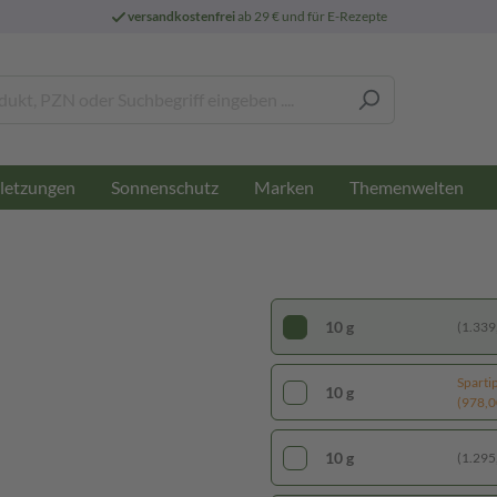
versandkostenfrei
ab 29 € und für E-Rezepte
letzungen
Sonnenschutz
Marken
Themenwelten
10 g
(1.339,
Sparti
10 g
(978,00
10 g
(1.295,