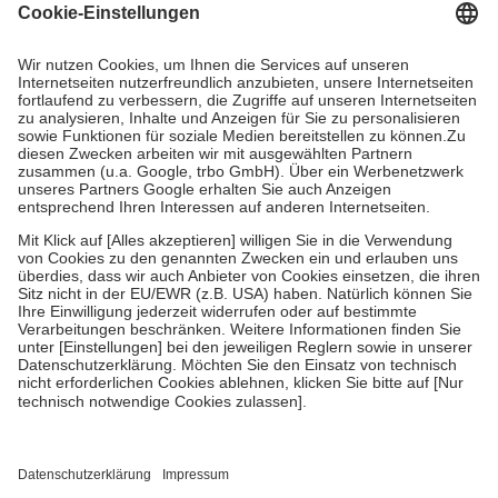
Grundsätzlich leisten Mitglieder Zuzahlungen in Höhe von zehn
Prozent des Abgabepreises,
mindestens
jedoch
fünf Euro
und
höchstens zehn Euro.
Es sind jedoch nie mehr als die tatsächlichen
Kosten der Leistung zu entrichten.
Diese Regeln gelten grundsätzlich auch für Online-Apotheken.
Bei Heilmitteln und häuslicher Krankenpflege beträgt die
Zuzahlung zehn Prozent der Kosten sowie zehn Euro je
Verordnung.
Um das Engagement der Versicherten für ihre eigene Gesundheit zu
stärken und die besondere Stellung der Familie zu unterstützen,
fallen
keine Zuzahlungen
an bei:
• Kindern und Jugendlichen bis zum vollendeten 18. Lebensjahr
mit Ausnahme der Fahrkosten
• Untersuchungen zur Vorsorge und Früherkennung, die von der
GKV getragen werden
• empfohlenen Schutzimpfungen
• Harn- und Blutteststreifen
Wir nutzen Trusted Shops als unabhängigen Dienstleister für die
Einholung von Bewertungen. Trusted Shops hat Maßnahmen
getroffen, um sicherzustellen, dass es sich um echte Bewertungen
handelt. Mehr Informationen findest du hier: