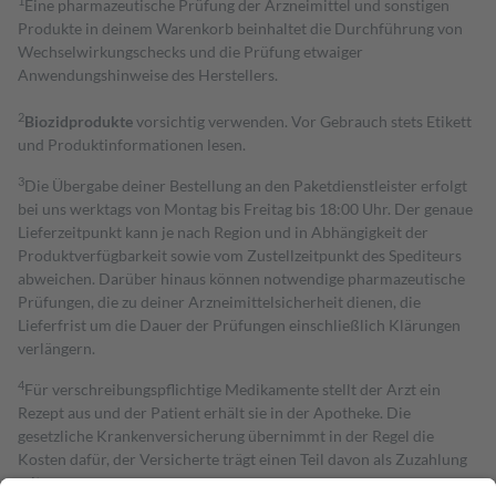
1
Eine pharmazeutische Prüfung der Arzneimittel und sonstigen
Produkte in deinem Warenkorb beinhaltet die Durchführung von
Wechselwirkungschecks und die Prüfung etwaiger
Anwendungshinweise des Herstellers.
2
Biozidprodukte
vorsichtig verwenden. Vor Gebrauch stets Etikett
und Produktinformationen lesen.
3
Die Übergabe deiner Bestellung an den Paketdienstleister erfolgt
bei uns werktags von Montag bis Freitag bis 18:00 Uhr. Der genaue
Lieferzeitpunkt kann je nach Region und in Abhängigkeit der
Produktverfügbarkeit sowie vom Zustellzeitpunkt des Spediteurs
abweichen. Darüber hinaus können notwendige pharmazeutische
Prüfungen, die zu deiner Arzneimittelsicherheit dienen, die
Lieferfrist um die Dauer der Prüfungen einschließlich Klärungen
verlängern.
4
Für verschreibungspflichtige Medikamente stellt der Arzt ein
Rezept aus und der Patient erhält sie in der Apotheke. Die
gesetzliche Krankenversicherung übernimmt in der Regel die
Kosten dafür, der Versicherte trägt einen Teil davon als Zuzahlung
mit.