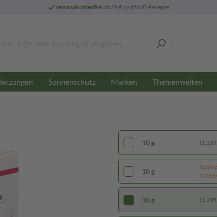
versandkostenfrei
ab 29 € und für E-Rezepte
letzungen
Sonnenschutz
Marken
Themenwelten
10 g
(1.339,
Sparti
10 g
(978,00
10 g
(1.295,