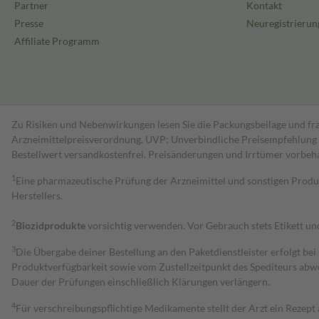
Partner
Kontakt
Presse
Neuregistrierun
Affiliate Programm
Zu Risiken und Nebenwirkungen lesen Sie die Packungsbeilage und fra
Arzneimittelpreisverordnung. UVP: Unverbindliche Preisempfehlung de
Bestell­wert versand­kosten­frei. Preisänderungen und Irrtümer vorbeh
1
Eine pharmazeutische Prüfung der Arzneimittel und sonstigen Pro
Herstellers.
2
Biozidprodukte
vorsichtig verwenden. Vor Gebrauch stets Etikett u
3
Die Übergabe deiner Bestellung an den Paketdienstleister erfolgt bei
Produktverfügbarkeit sowie vom Zustellzeitpunkt des Spediteurs abwe
Dauer der Prüfungen einschließlich Klärungen verlängern.
4
Für verschreibungspflichtige Medikamente stellt der Arzt ein Rezept 