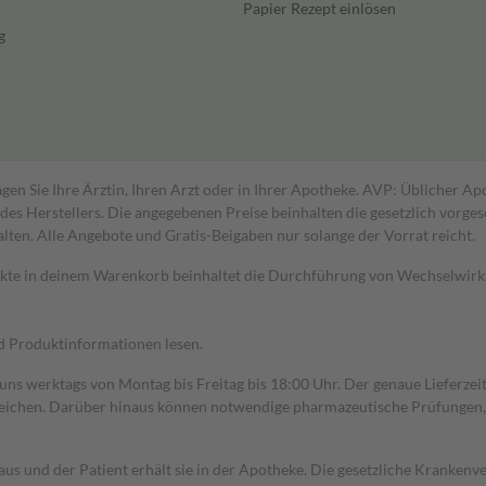
Papier Rezept einlösen
g
gen Sie Ihre Ärztin, Ihren Arzt oder in Ihrer Apotheke. AVP: Üblicher A
s Herstellers. Die angegebenen Preise beinhalten die gesetzlich vorgesc
alten. Alle Angebote und Gratis-Beigaben nur solange der Vorrat reicht.
dukte in deinem Warenkorb beinhaltet die Durchführung von Wechselwir
nd Produktinformationen lesen.
 uns werktags von Montag bis Freitag bis 18:00 Uhr. Der genaue Lieferze
ichen. Darüber hinaus können notwendige pharmazeutische Prüfungen, die
aus und der Patient erhält sie in der Apotheke. Die gesetzliche Krankenv