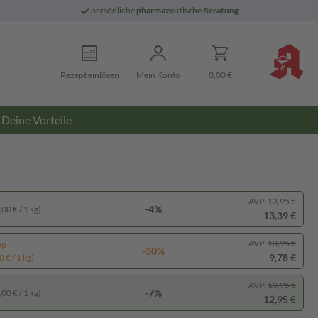
persönliche
pharmazeutische Beratung
Rezept einlösen
Mein Konto
0,00 €
Deine Vorteile
AVP:
13,95 €
-4%
00 € / 1 kg)
13,39 €
AVP:
13,95 €
pp
-30%
9,78 €
 € / 1 kg)
AVP:
13,95 €
-7%
00 € / 1 kg)
12,95 €