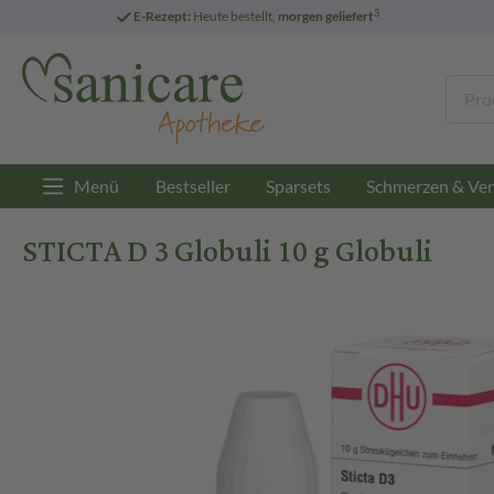
3
E-Rezept:
Heute bestellt,
morgen geliefert
Menü
Bestseller
Sparsets
Schmerzen & Ver
STICTA D 3 Globuli 10 g Globuli