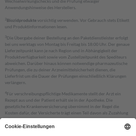
Wechselwirkungschecks und die Prüfung etwaiger
Anwendungshinweise des Herstellers.
2
Biozidprodukte
vorsichtig verwenden. Vor Gebrauch stets Etikett
und Produktinformationen lesen.
3
Die Übergabe deiner Bestellung an den Paketdienstleister erfolgt
bei uns werktags von Montag bis Freitag bis 18:00 Uhr. Der genaue
Lieferzeitpunkt kann je nach Region und in Abhängigkeit der
Produktverfügbarkeit sowie vom Zustellzeitpunkt des Spediteurs
abweichen. Darüber hinaus können notwendige pharmazeutische
Prüfungen, die zu deiner Arzneimittelsicherheit dienen, die
Lieferfrist um die Dauer der Prüfungen einschließlich Klärungen
verlängern.
4
Für verschreibungspflichtige Medikamente stellt der Arzt ein
Rezept aus und der Patient erhält sie in der Apotheke. Die
gesetzliche Krankenversicherung übernimmt in der Regel die
Kosten dafür, der Versicherte trägt einen Teil davon als Zuzahlung
mit.
Grundsätzlich leisten Mitglieder Zuzahlungen in Höhe von zehn
Prozent des Abgabepreises,
mindestens
jedoch
fünf Euro
und