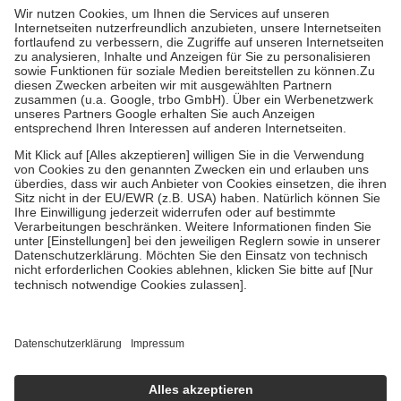
höchstens zehn Euro.
Es sind jedoch nie mehr als die tatsächlichen
Kosten der Leistung zu entrichten.
Diese Regeln gelten grundsätzlich auch für Online-Apotheken.
Bei Heilmitteln und häuslicher Krankenpflege beträgt die
Zuzahlung zehn Prozent der Kosten sowie zehn Euro je
Verordnung.
Um das Engagement der Versicherten für ihre eigene Gesundheit zu
stärken und die besondere Stellung der Familie zu unterstützen,
fallen
keine Zuzahlungen
an bei:
• Kindern und Jugendlichen bis zum vollendeten 18. Lebensjahr
mit Ausnahme der Fahrkosten
• Untersuchungen zur Vorsorge und Früherkennung, die von der
GKV getragen werden
• empfohlenen Schutzimpfungen
• Harn- und Blutteststreifen
Wir nutzen Trusted Shops als unabhängigen Dienstleister für die
Einholung von Bewertungen. Trusted Shops hat Maßnahmen
getroffen, um sicherzustellen, dass es sich um echte Bewertungen
handelt. Mehr Informationen findest du hier:
https://help.etrusted.com/hc/de/articles/4419944605341