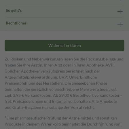
So geht's
Rechtliches
Widerruf erklären
Zu Risiken und Nebenwirkungen lesen Sie die Packungsbeilage und
fragen Sie Ihre Ärztin, Ihren Arzt oder in Ihrer Apotheke. AVP:
Üblicher Apothekenverkaufspreis berechnet nach der
Arzneimittelpreisverordnung. UVP: Unverbindliche
Preisempfehlung des Herstellers. Die angegebenen Preise
beinhalten die gesetzlich vorgeschriebene Mehrwertsteuer, ggf.
zzgl. 3,95 € Versandkosten. Ab 29,00 € Bestell­wert versand­kosten­
frei. Preisänderungen und Irrtümer vorbehalten. Alle Angebote
und Gratis-Beigaben nur solange der Vorrat reicht.
1
Eine pharmazeutische Prüfung der Arzneimittel und sonstigen
Produkte in deinem Warenkorb beinhaltet die Durchführung von