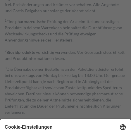
frei. Preisänderungen und Irrtümer vorbehalten. Alle Angebote
und Gratis-Beigaben nur solange der Vorrat reicht.
1
Eine pharmazeutische Prüfung der Arzneimittel und sonstigen
Produkte in deinem Warenkorb beinhaltet die Durchführung von
Wechselwirkungschecks und die Prüfung etwaiger
Anwendungshinweise des Herstellers.
2
Biozidprodukte
vorsichtig verwenden. Vor Gebrauch stets Etikett
und Produktinformationen lesen.
3
Die Übergabe deiner Bestellung an den Paketdienstleister erfolgt
bei uns werktags von Montag bis Freitag bis 18:00 Uhr. Der genaue
Lieferzeitpunkt kann je nach Region und in Abhängigkeit der
Produktverfügbarkeit sowie vom Zustellzeitpunkt des Spediteurs
abweichen. Darüber hinaus können notwendige pharmazeutische
Prüfungen, die zu deiner Arzneimittelsicherheit dienen, die
Lieferfrist um die Dauer der Prüfungen einschließlich Klärungen
verlängern.
4
Für verschreibungspflichtige Medikamente stellt der Arzt ein
Rezept aus und der Patient erhält sie in der Apotheke. Die