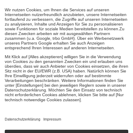
gesetzliche Krankenversicherung übernimmt in der Regel die
Kosten dafür, der Versicherte trägt einen Teil davon als Zuzahlung
mit.
Grundsätzlich leisten Mitglieder Zuzahlungen in Höhe von zehn
Prozent des Abgabepreises,
mindestens
jedoch
fünf Euro
und
höchstens zehn Euro.
Es sind jedoch nie mehr als die tatsächlichen
Kosten der Leistung zu entrichten.
Diese Regeln gelten grundsätzlich auch für Online-Apotheken.
Bei Heilmitteln und häuslicher Krankenpflege beträgt die
Zuzahlung zehn Prozent der Kosten sowie zehn Euro je
Verordnung.
Um das Engagement der Versicherten für ihre eigene Gesundheit zu
stärken und die besondere Stellung der Familie zu unterstützen,
fallen
keine Zuzahlungen
an bei:
• Kindern und Jugendlichen bis zum vollendeten 18. Lebensjahr
mit Ausnahme der Fahrkosten
• Untersuchungen zur Vorsorge und Früherkennung, die von der
GKV getragen werden
• empfohlenen Schutzimpfungen
• Harn- und Blutteststreifen