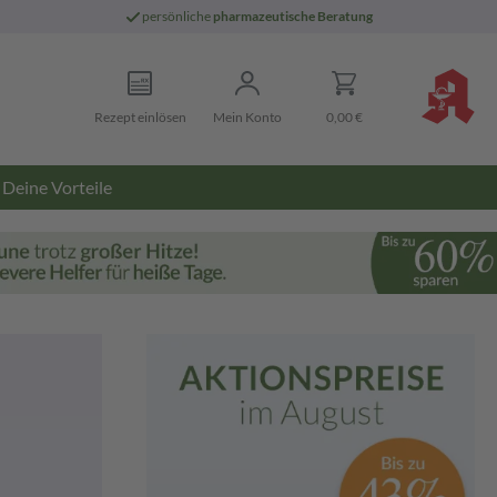
persönliche
pharmazeutische Beratung
Rezept einlösen
Mein Konto
0,00 €
Deine Vorteile