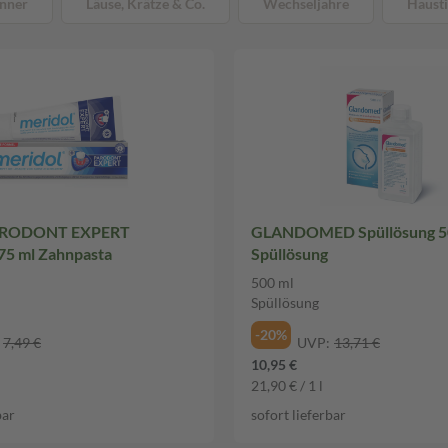
nner
Läuse, Krätze & Co.
Wechseljahre
Hausti
PARODONT EXPERT
GLANDOMED Spüllösung 5
75 ml Zahnpasta
Spüllösung
500 ml
Spüllösung
-20%
7,49 €
UVP:
13,71 €
10,95 €
21,90 € / 1 l
bar
sofort lieferbar