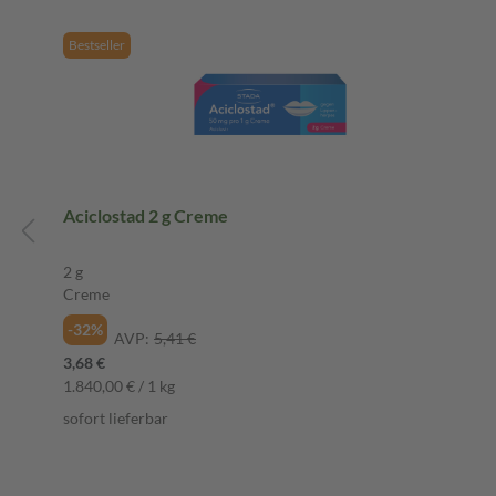
Bestseller
Aciclostad 2 g Creme
2 g
Creme
-32%
AVP:
5,41 €
3,68 €
1.840,00 € / 1 kg
sofort lieferbar