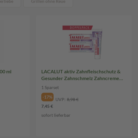
erliebe
Grillen ohne Reue
00 ml
LACALUT aktiv Zahnfleischschutz &
Gesunder Zahnschmelz Zahncreme
Doppelpack 1 Sparset
1 Sparset
-17%
UVP:
8,98 €
7,45 €
sofort lieferbar