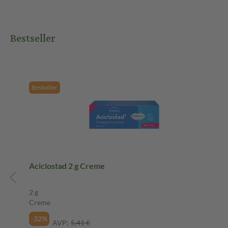
Bestseller
Bestseller
Aciclostad 2 g Creme
2 g
Creme
-32%
AVP:
5,41 €