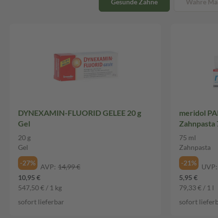
Gesunde Zähne
Wahre Mä
DYNEXAMIN-FLUORID GELEE 20 g
meridol 
Gel
Zahnpasta 
20 g
75 ml
Gel
Zahnpasta
-27%
-21%
AVP:
14,99 €
UVP:
10,95 €
5,95 €
547,50 € / 1 kg
79,33 € / 1 l
sofort lieferbar
sofort liefer