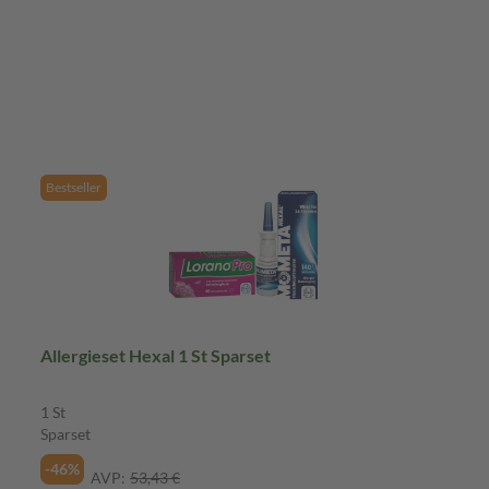
Bestseller
Allergieset Hexal 1 St Sparset
1 St
Sparset
-46%
AVP:
53,43 €