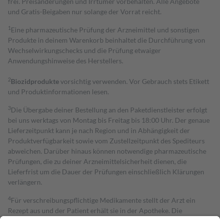
frei. Preisänderungen und Irrtümer vorbehalten. Alle Angebote
und Gratis-Beigaben nur solange der Vorrat reicht.
1
Eine pharmazeutische Prüfung der Arzneimittel und sonstigen
Produkte in deinem Warenkorb beinhaltet die Durchführung von
Wechselwirkungschecks und die Prüfung etwaiger
Anwendungshinweise des Herstellers.
2
Biozidprodukte
vorsichtig verwenden. Vor Gebrauch stets Etikett
und Produktinformationen lesen.
3
Die Übergabe deiner Bestellung an den Paketdienstleister erfolgt
bei uns werktags von Montag bis Freitag bis 18:00 Uhr. Der genaue
Lieferzeitpunkt kann je nach Region und in Abhängigkeit der
Produktverfügbarkeit sowie vom Zustellzeitpunkt des Spediteurs
abweichen. Darüber hinaus können notwendige pharmazeutische
Prüfungen, die zu deiner Arzneimittelsicherheit dienen, die
Lieferfrist um die Dauer der Prüfungen einschließlich Klärungen
verlängern.
4
Für verschreibungspflichtige Medikamente stellt der Arzt ein
Rezept aus und der Patient erhält sie in der Apotheke. Die