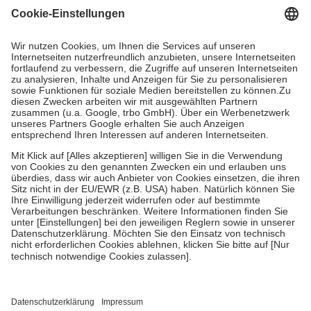
gesetzliche Krankenversicherung übernimmt in der Regel die
Kosten dafür, der Versicherte trägt einen Teil davon als Zuzahlung
mit.
Grundsätzlich leisten Mitglieder Zuzahlungen in Höhe von zehn
Prozent des Abgabepreises,
mindestens
jedoch
fünf Euro
und
höchstens zehn Euro.
Es sind jedoch nie mehr als die tatsächlichen
Kosten der Leistung zu entrichten.
Diese Regeln gelten grundsätzlich auch für Online-Apotheken.
Bei Heilmitteln und häuslicher Krankenpflege beträgt die
Zuzahlung zehn Prozent der Kosten sowie zehn Euro je
Verordnung.
Um das Engagement der Versicherten für ihre eigene Gesundheit zu
stärken und die besondere Stellung der Familie zu unterstützen,
fallen
keine Zuzahlungen
an bei:
• Kindern und Jugendlichen bis zum vollendeten 18. Lebensjahr
mit Ausnahme der Fahrkosten
• Untersuchungen zur Vorsorge und Früherkennung, die von der
GKV getragen werden
• empfohlenen Schutzimpfungen
• Harn- und Blutteststreifen
Wir nutzen Trusted Shops als unabhängigen Dienstleister für die