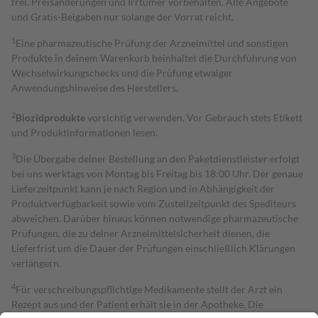
frei. Preisänderungen und Irrtümer vorbehalten. Alle Angebote
und Gratis-Beigaben nur solange der Vorrat reicht.
1
Eine pharmazeutische Prüfung der Arzneimittel und sonstigen
Produkte in deinem Warenkorb beinhaltet die Durchführung von
Wechselwirkungschecks und die Prüfung etwaiger
Anwendungshinweise des Herstellers.
2
Biozidprodukte
vorsichtig verwenden. Vor Gebrauch stets Etikett
und Produktinformationen lesen.
3
Die Übergabe deiner Bestellung an den Paketdienstleister erfolgt
bei uns werktags von Montag bis Freitag bis 18:00 Uhr. Der genaue
Lieferzeitpunkt kann je nach Region und in Abhängigkeit der
Produktverfügbarkeit sowie vom Zustellzeitpunkt des Spediteurs
abweichen. Darüber hinaus können notwendige pharmazeutische
Prüfungen, die zu deiner Arzneimittelsicherheit dienen, die
Lieferfrist um die Dauer der Prüfungen einschließlich Klärungen
verlängern.
4
Für verschreibungspflichtige Medikamente stellt der Arzt ein
Rezept aus und der Patient erhält sie in der Apotheke. Die