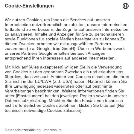
gesetzliche Krankenversicherung übernimmt in der Regel die
Kosten dafür, der Versicherte trägt einen Teil davon als Zuzahlung
mit.
Grundsätzlich leisten Mitglieder Zuzahlungen in Höhe von zehn
Prozent des Abgabepreises,
mindestens
jedoch
fünf Euro
und
höchstens zehn Euro.
Es sind jedoch nie mehr als die tatsächlichen
Kosten der Leistung zu entrichten.
Diese Regeln gelten grundsätzlich auch für Online-Apotheken.
Bei Heilmitteln und häuslicher Krankenpflege beträgt die
Zuzahlung zehn Prozent der Kosten sowie zehn Euro je
Verordnung.
Um das Engagement der Versicherten für ihre eigene Gesundheit zu
stärken und die besondere Stellung der Familie zu unterstützen,
fallen
keine Zuzahlungen
an bei:
• Kindern und Jugendlichen bis zum vollendeten 18. Lebensjahr
mit Ausnahme der Fahrkosten
• Untersuchungen zur Vorsorge und Früherkennung, die von der
GKV getragen werden
• empfohlenen Schutzimpfungen
• Harn- und Blutteststreifen
Wir nutzen Trusted Shops als unabhängigen Dienstleister für die