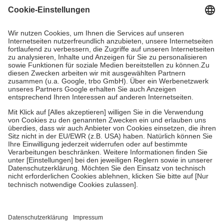
gesetzliche Krankenversicherung übernimmt in der Regel die
Kosten dafür, der Versicherte trägt einen Teil davon als Zuzahlung
mit.
Grundsätzlich leisten Mitglieder Zuzahlungen in Höhe von zehn
Prozent des Abgabepreises,
mindestens
jedoch
fünf Euro
und
höchstens zehn Euro.
Es sind jedoch nie mehr als die tatsächlichen
Kosten der Leistung zu entrichten.
Diese Regeln gelten grundsätzlich auch für Online-Apotheken.
Bei Heilmitteln und häuslicher Krankenpflege beträgt die
Zuzahlung zehn Prozent der Kosten sowie zehn Euro je
Verordnung.
Um das Engagement der Versicherten für ihre eigene Gesundheit zu
stärken und die besondere Stellung der Familie zu unterstützen,
fallen
keine Zuzahlungen
an bei:
• Kindern und Jugendlichen bis zum vollendeten 18. Lebensjahr
mit Ausnahme der Fahrkosten
• Untersuchungen zur Vorsorge und Früherkennung, die von der
GKV getragen werden
• empfohlenen Schutzimpfungen
• Harn- und Blutteststreifen
Wir nutzen Trusted Shops als unabhängigen Dienstleister für die