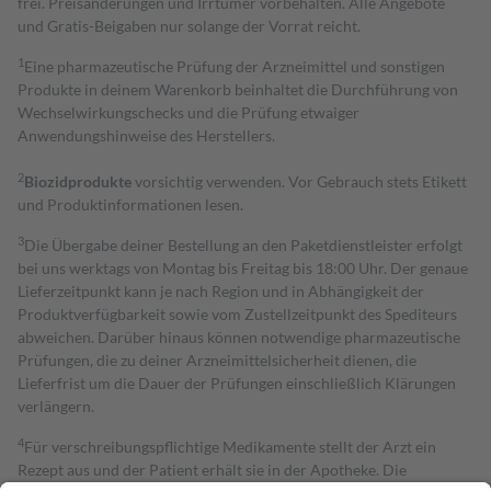
frei. Preisänderungen und Irrtümer vorbehalten. Alle Angebote
und Gratis-Beigaben nur solange der Vorrat reicht.
1
Eine pharmazeutische Prüfung der Arzneimittel und sonstigen
Produkte in deinem Warenkorb beinhaltet die Durchführung von
Wechselwirkungschecks und die Prüfung etwaiger
Anwendungshinweise des Herstellers.
2
Biozidprodukte
vorsichtig verwenden. Vor Gebrauch stets Etikett
und Produktinformationen lesen.
3
Die Übergabe deiner Bestellung an den Paketdienstleister erfolgt
bei uns werktags von Montag bis Freitag bis 18:00 Uhr. Der genaue
Lieferzeitpunkt kann je nach Region und in Abhängigkeit der
Produktverfügbarkeit sowie vom Zustellzeitpunkt des Spediteurs
abweichen. Darüber hinaus können notwendige pharmazeutische
Prüfungen, die zu deiner Arzneimittelsicherheit dienen, die
Lieferfrist um die Dauer der Prüfungen einschließlich Klärungen
verlängern.
4
Für verschreibungspflichtige Medikamente stellt der Arzt ein
Rezept aus und der Patient erhält sie in der Apotheke. Die