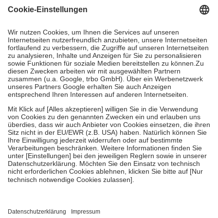
gesetzliche Krankenversicherung übernimmt in der Regel die
Kosten dafür, der Versicherte trägt einen Teil davon als Zuzahlung
mit.
Grundsätzlich leisten Mitglieder Zuzahlungen in Höhe von zehn
Prozent des Abgabepreises,
mindestens
jedoch
fünf Euro
und
höchstens zehn Euro.
Es sind jedoch nie mehr als die tatsächlichen
Kosten der Leistung zu entrichten.
Diese Regeln gelten grundsätzlich auch für Online-Apotheken.
Bei Heilmitteln und häuslicher Krankenpflege beträgt die
Zuzahlung zehn Prozent der Kosten sowie zehn Euro je
Verordnung.
Um das Engagement der Versicherten für ihre eigene Gesundheit zu
stärken und die besondere Stellung der Familie zu unterstützen,
fallen
keine Zuzahlungen
an bei:
• Kindern und Jugendlichen bis zum vollendeten 18. Lebensjahr
mit Ausnahme der Fahrkosten
• Untersuchungen zur Vorsorge und Früherkennung, die von der
GKV getragen werden
• empfohlenen Schutzimpfungen
• Harn- und Blutteststreifen
Wir nutzen Trusted Shops als unabhängigen Dienstleister für die