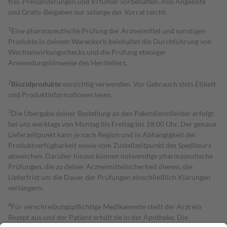
frei. Preisänderungen und Irrtümer vorbehalten. Alle Angebote
und Gratis-Beigaben nur solange der Vorrat reicht.
1
Eine pharmazeutische Prüfung der Arzneimittel und sonstigen
Produkte in deinem Warenkorb beinhaltet die Durchführung von
Wechselwirkungschecks und die Prüfung etwaiger
Anwendungshinweise des Herstellers.
2
Biozidprodukte
vorsichtig verwenden. Vor Gebrauch stets Etikett
und Produktinformationen lesen.
3
Die Übergabe deiner Bestellung an den Paketdienstleister erfolgt
bei uns werktags von Montag bis Freitag bis 18:00 Uhr. Der genaue
Lieferzeitpunkt kann je nach Region und in Abhängigkeit der
Produktverfügbarkeit sowie vom Zustellzeitpunkt des Spediteurs
abweichen. Darüber hinaus können notwendige pharmazeutische
Prüfungen, die zu deiner Arzneimittelsicherheit dienen, die
Lieferfrist um die Dauer der Prüfungen einschließlich Klärungen
verlängern.
4
Für verschreibungspflichtige Medikamente stellt der Arzt ein
Rezept aus und der Patient erhält sie in der Apotheke. Die