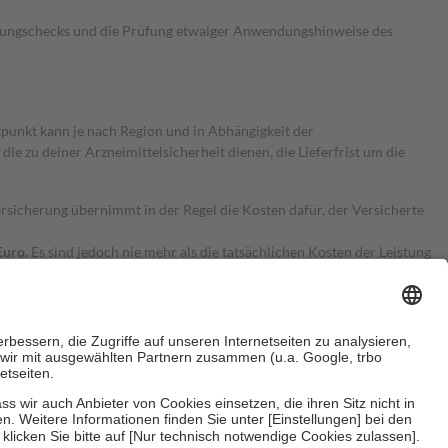
kungschecks und die Prüfung etwaiger Anwendungshinweise des
itpunkt kann je nach Region und in Abhängigkeit der
 zu deiner Arzneimittelsicherheit dienen, die Lieferfrist um die
ersicherung übernimmt in der Regel die Kosten dafür, der Versicherte
Euro.
Es sind jedoch nie mehr als die tatsächlichen Kosten der Leistung
e Zuzahlungen
an bei: