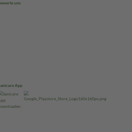
Bewerte uns
Sanicare App