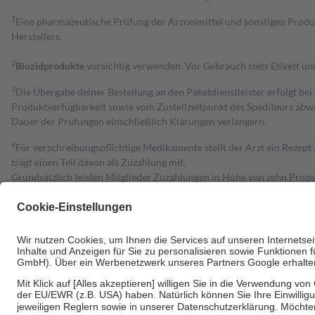
1
Eine pharmazeutische Prüfung der Arzneimittel und sonstigen Pro
Herstellers.
2
Biozidprodukte
vorsichtig verwenden. Vor Gebrauch stets Etikett u
3
Die Übergabe deiner Bestellung an den Paketdienstleister erfolgt bei
Produktverfügbarkeit sowie vom Zustellzeitpunkt des Spediteurs abwe
Dauer der Prüfungen einschließlich Klärungen verlängern.
4
Für verschreibungspflichtige Medikamente stellt der Arzt ein Rezept 
trägt einen Teil davon als Zuzahlung mit.
Grundsätzlich leisten Mitglieder Zuzahlungen in Höhe von zehn Proz
zu entrichten.
Diese Regeln gelten grundsätzlich auch für Online-Apotheken.
Bei Heilmitteln und häuslicher Krankenpflege beträgt die Zuzahlung 
Um das Engagement der Versicherten für ihre eigene Gesundheit zu stä
• Kindern und Jugendlichen bis zum vollendeten 18. Lebensjahr mit
• Untersuchungen zur Vorsorge und Früherkennung, die von der GKV
• empfohlenen Schutzimpfungen
• Harn- und Blutteststreifen