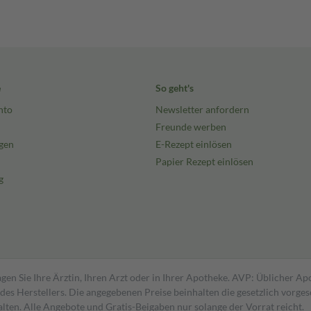
e
So geht's
nto
Newsletter anfordern
Freunde werben
gen
E-Rezept einlösen
Papier Rezept einlösen
g
gen Sie Ihre Ärztin, Ihren Arzt oder in Ihrer Apotheke. AVP: Üblicher A
s Herstellers. Die angegebenen Preise beinhalten die gesetzlich vorgesc
alten. Alle Angebote und Gratis-Beigaben nur solange der Vorrat reicht.