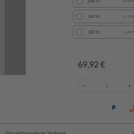
208 St
(0,96 € 
104 St
(1,33 € 
100 St
(3,42 € 
69,92 €
Darreichungsform: Verband