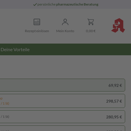
persönliche
pharmazeutische Beratung
Rezept einlösen
Mein Konto
0,00 €
Deine Vorteile
69,92 €
pp
298,57 €
/ 1 St)
280,95 €
/ 1 St)