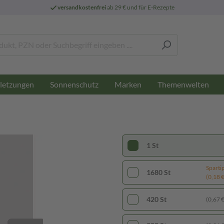
versandkostenfrei
ab 29 € und für E-Rezepte
letzungen
Sonnenschutz
Marken
Themenwelten
1 St
Sparti
1680 St
(0,18 € 
420 St
(0,67 € 