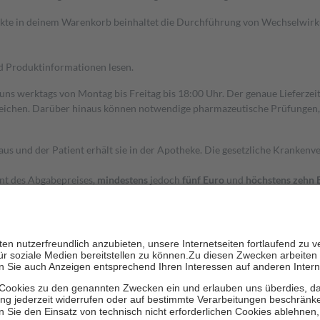
dukte in deinem Warenkorb beinhaltet die Durchführung von Wechselwir
nd Produktinformationen lesen.
 uns werktags von Montag bis Freitag bis 18:00 Uhr. Der genaue Lieferze
ichen. Darüber hinaus können notwendige pharmazeutische Prüfungen, die
aus und der Patient erhält sie in der Apotheke. Die gesetzliche Krankenv
ent des Abgabepreises,
mindestens
jedoch
fünf Euro
und
höchstens zehn 
zehn Prozent der Kosten sowie zehn Euro je Verordnung.
rken und die besondere Stellung der Familie zu unterstützen, fallen
kein
 Ausnahme der Fahrkosten
 getragen werden