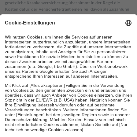
gesetzliche Krankenversicherung übernimmt in der Regel die
Kosten dafür, der Versicherte trägt einen Teil davon als Zuzahlung
mit.
Grundsätzlich leisten Mitglieder Zuzahlungen in Höhe von zehn
Prozent des Abgabepreises,
mindestens
jedoch
fünf Euro
und
höchstens zehn Euro.
Es sind jedoch nie mehr als die tatsächlichen
Kosten der Leistung zu entrichten.
Diese Regeln gelten grundsätzlich auch für Online-Apotheken.
Bei Heilmitteln und häuslicher Krankenpflege beträgt die
Zuzahlung zehn Prozent der Kosten sowie zehn Euro je
Verordnung.
Um das Engagement der Versicherten für ihre eigene Gesundheit zu
stärken und die besondere Stellung der Familie zu unterstützen,
fallen
keine Zuzahlungen
an bei:
• Kindern und Jugendlichen bis zum vollendeten 18. Lebensjahr
mit Ausnahme der Fahrkosten
• Untersuchungen zur Vorsorge und Früherkennung, die von der
GKV getragen werden
• empfohlenen Schutzimpfungen
• Harn- und Blutteststreifen
Wir nutzen Trusted Shops als unabhängigen Dienstleister für die