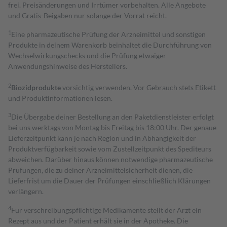
frei. Preisänderungen und Irrtümer vorbehalten. Alle Angebote
und Gratis-Beigaben nur solange der Vorrat reicht.
1
Eine pharmazeutische Prüfung der Arzneimittel und sonstigen
Produkte in deinem Warenkorb beinhaltet die Durchführung von
Wechselwirkungschecks und die Prüfung etwaiger
Anwendungshinweise des Herstellers.
2
Biozidprodukte
vorsichtig verwenden. Vor Gebrauch stets Etikett
und Produktinformationen lesen.
3
Die Übergabe deiner Bestellung an den Paketdienstleister erfolgt
bei uns werktags von Montag bis Freitag bis 18:00 Uhr. Der genaue
Lieferzeitpunkt kann je nach Region und in Abhängigkeit der
Produktverfügbarkeit sowie vom Zustellzeitpunkt des Spediteurs
abweichen. Darüber hinaus können notwendige pharmazeutische
Prüfungen, die zu deiner Arzneimittelsicherheit dienen, die
Lieferfrist um die Dauer der Prüfungen einschließlich Klärungen
verlängern.
4
Für verschreibungspflichtige Medikamente stellt der Arzt ein
Rezept aus und der Patient erhält sie in der Apotheke. Die