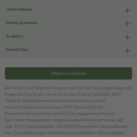
Unternehmen
Meine Apotheke
So geht's
Rechtliches
Widerruf erklären
Zu Risiken und Nebenwirkungen lesen Sie die Packungsbeilage und
fragen Sie Ihre Ärztin, Ihren Arzt oder in Ihrer Apotheke. AVP:
Üblicher Apothekenverkaufspreis berechnet nach der
Arzneimittelpreisverordnung. UVP: Unverbindliche
Preisempfehlung des Herstellers. Die angegebenen Preise
beinhalten die gesetzlich vorgeschriebene Mehrwertsteuer, ggf.
zzgl. 3,95 € Versandkosten. Ab 29,00 € Bestell­wert versand­kosten­
frei. Preisänderungen und Irrtümer vorbehalten. Alle Angebote