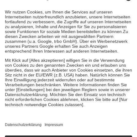
Kosten dafür, der Versicherte trägt einen Teil davon als Zuzahlung
mit.
Grundsätzlich leisten Mitglieder Zuzahlungen in Höhe von zehn
Prozent des Abgabepreises,
mindestens
jedoch
fünf Euro
und
höchstens zehn Euro.
Es sind jedoch nie mehr als die tatsächlichen
Kosten der Leistung zu entrichten.
Diese Regeln gelten grundsätzlich auch für Online-Apotheken.
Bei Heilmitteln und häuslicher Krankenpflege beträgt die
Zuzahlung zehn Prozent der Kosten sowie zehn Euro je
Verordnung.
Um das Engagement der Versicherten für ihre eigene Gesundheit zu
stärken und die besondere Stellung der Familie zu unterstützen,
fallen
keine Zuzahlungen
an bei:
• Kindern und Jugendlichen bis zum vollendeten 18. Lebensjahr
mit Ausnahme der Fahrkosten
• Untersuchungen zur Vorsorge und Früherkennung, die von der
GKV getragen werden
• empfohlenen Schutzimpfungen
• Harn- und Blutteststreifen
Wir nutzen Trusted Shops als unabhängigen Dienstleister für die
Einholung von Bewertungen. Trusted Shops hat Maßnahmen