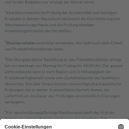
und Gratis-Beigaben nur solange der Vorrat reicht.
1
Eine pharmazeutische Prüfung der Arzneimittel und sonstigen
Produkte in deinem Warenkorb beinhaltet die Durchführung von
Wechselwirkungschecks und die Prüfung etwaiger
Anwendungshinweise des Herstellers.
2
Biozidprodukte
vorsichtig verwenden. Vor Gebrauch stets Etikett
und Produktinformationen lesen.
3
Die Übergabe deiner Bestellung an den Paketdienstleister erfolgt
bei uns werktags von Montag bis Freitag bis 18:00 Uhr. Der genaue
Lieferzeitpunkt kann je nach Region und in Abhängigkeit der
Produktverfügbarkeit sowie vom Zustellzeitpunkt des Spediteurs
abweichen. Darüber hinaus können notwendige pharmazeutische
Prüfungen, die zu deiner Arzneimittelsicherheit dienen, die
Lieferfrist um die Dauer der Prüfungen einschließlich Klärungen
verlängern.
4
Für verschreibungspflichtige Medikamente stellt der Arzt ein
Rezept aus und der Patient erhält sie in der Apotheke. Die
gesetzliche Krankenversicherung übernimmt in der Regel die