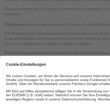
1
Eine pharmazeutische Prüfung der Arzneimittel und sonstigen Pro
Herstellers.
2
Biozidprodukte
vorsichtig verwenden. Vor Gebrauch stets Etikett u
3
Die Übergabe deiner Bestellung an den Paketdienstleister erfolgt bei
Produktverfügbarkeit sowie vom Zustellzeitpunkt des Spediteurs abwe
Dauer der Prüfungen einschließlich Klärungen verlängern.
4
Für verschreibungspflichtige Medikamente stellt der Arzt ein Rezept 
trägt einen Teil davon als Zuzahlung mit.
Grundsätzlich leisten Mitglieder Zuzahlungen in Höhe von zehn Proz
zu entrichten.
Diese Regeln gelten grundsätzlich auch für Online-Apotheken.
Bei Heilmitteln und häuslicher Krankenpflege beträgt die Zuzahlung 
Um das Engagement der Versicherten für ihre eigene Gesundheit zu stä
• Kindern und Jugendlichen bis zum vollendeten 18. Lebensjahr mit
• Untersuchungen zur Vorsorge und Früherkennung, die von der GKV
• empfohlenen Schutzimpfungen
• Harn- und Blutteststreifen