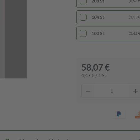
208 St
(0,96 € 
104 St
(1,33 € 
100 St
(3,42 € 
58,07 €
4,47 € / 1 St