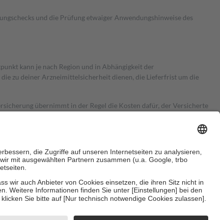
kungschecks und die Prüfung etwaiger Anwendungshinweise des
itpunkt kann je nach Region und in Abhängigkeit der
 zu deiner Arzneimittelsicherheit dienen, die Lieferfrist um die
ersicherung übernimmt in der Regel die Kosten dafür, der Versicherte
Euro.
Es sind jedoch nie mehr als die tatsächlichen Kosten der Leistung
e Zuzahlungen
an bei: