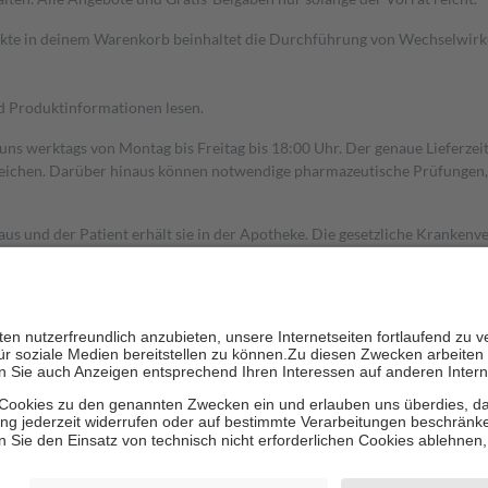
dukte in deinem Warenkorb beinhaltet die Durchführung von Wechselwir
nd Produktinformationen lesen.
 uns werktags von Montag bis Freitag bis 18:00 Uhr. Der genaue Lieferze
ichen. Darüber hinaus können notwendige pharmazeutische Prüfungen, die
aus und der Patient erhält sie in der Apotheke. Die gesetzliche Krankenv
ent des Abgabepreises,
mindestens
jedoch
fünf Euro
und
höchstens zehn 
zehn Prozent der Kosten sowie zehn Euro je Verordnung.
rken und die besondere Stellung der Familie zu unterstützen, fallen
kein
 Ausnahme der Fahrkosten
 getragen werden