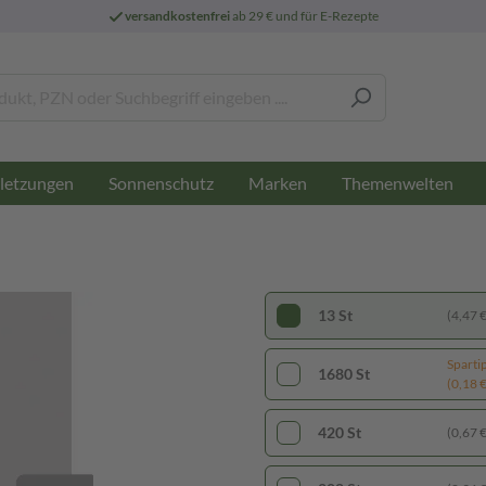
versandkostenfrei
ab 29 € und für E-Rezepte
letzungen
Sonnenschutz
Marken
Themenwelten
13 St
(4,47 € 
Sparti
1680 St
(0,18 € 
420 St
(0,67 € 