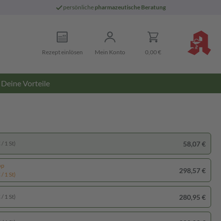
persönliche
pharmazeutische Beratung
Rezept einlösen
Mein Konto
0,00 €
Deine Vorteile
58,07 €
/ 1 St)
pp
298,57 €
/ 1 St)
280,95 €
/ 1 St)