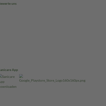
Bewerte uns
Sanicare App