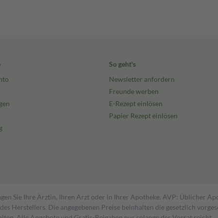
e
So geht's
nto
Newsletter anfordern
Freunde werben
gen
E-Rezept einlösen
Papier Rezept einlösen
g
gen Sie Ihre Ärztin, Ihren Arzt oder in Ihrer Apotheke. AVP: Üblicher A
s Herstellers. Die angegebenen Preise beinhalten die gesetzlich vorgesc
alten. Alle Angebote und Gratis-Beigaben nur solange der Vorrat reicht.