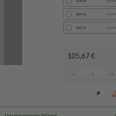
208 St
(0,96 € 
104 St
(1,33 € 
100 St
(3,42 € 
105,67 €
Darreichungsform: Verband