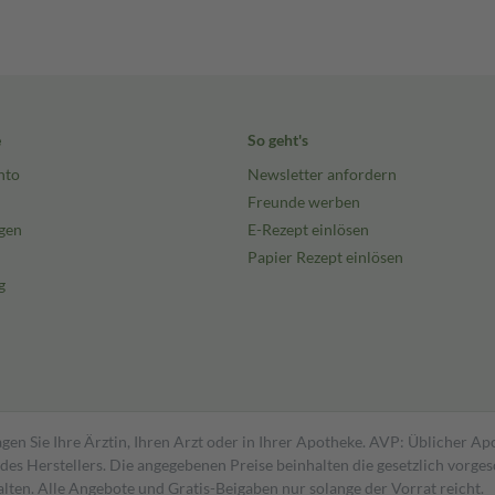
e
So geht's
nto
Newsletter anfordern
Freunde werben
gen
E-Rezept einlösen
Papier Rezept einlösen
g
gen Sie Ihre Ärztin, Ihren Arzt oder in Ihrer Apotheke. AVP: Üblicher A
s Herstellers. Die angegebenen Preise beinhalten die gesetzlich vorgesc
alten. Alle Angebote und Gratis-Beigaben nur solange der Vorrat reicht.