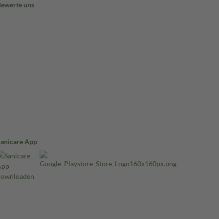
Bewerte uns
Sanicare App