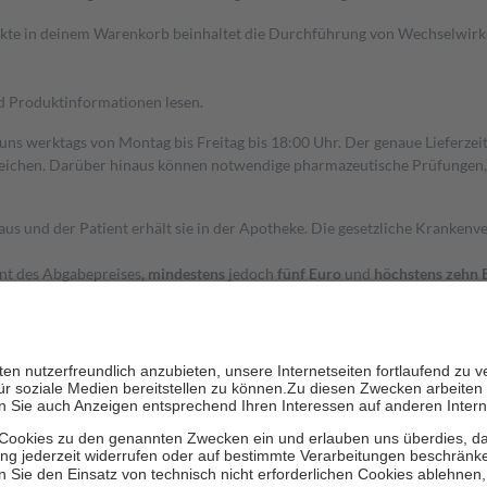
dukte in deinem Warenkorb beinhaltet die Durchführung von Wechselwir
nd Produktinformationen lesen.
 uns werktags von Montag bis Freitag bis 18:00 Uhr. Der genaue Lieferze
ichen. Darüber hinaus können notwendige pharmazeutische Prüfungen, die
aus und der Patient erhält sie in der Apotheke. Die gesetzliche Krankenv
ent des Abgabepreises,
mindestens
jedoch
fünf Euro
und
höchstens zehn 
zehn Prozent der Kosten sowie zehn Euro je Verordnung.
rken und die besondere Stellung der Familie zu unterstützen, fallen
kein
 Ausnahme der Fahrkosten
 getragen werden