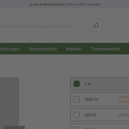
versandkostenfrei
ab 29 € und für E-Rezepte
letzungen
Sonnenschutz
Marken
Themenwelten
1 St
Sparti
1680 St
(0,18 € 
420 St
(0,67 € 