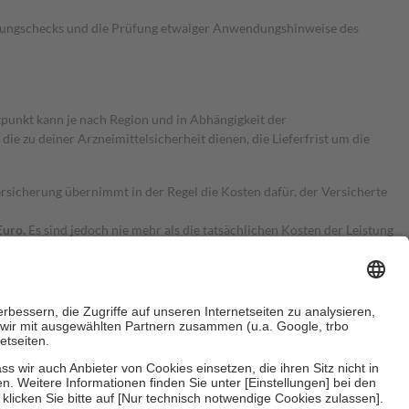
kungschecks und die Prüfung etwaiger Anwendungshinweise des
itpunkt kann je nach Region und in Abhängigkeit der
 zu deiner Arzneimittelsicherheit dienen, die Lieferfrist um die
ersicherung übernimmt in der Regel die Kosten dafür, der Versicherte
Euro.
Es sind jedoch nie mehr als die tatsächlichen Kosten der Leistung
e Zuzahlungen
an bei: