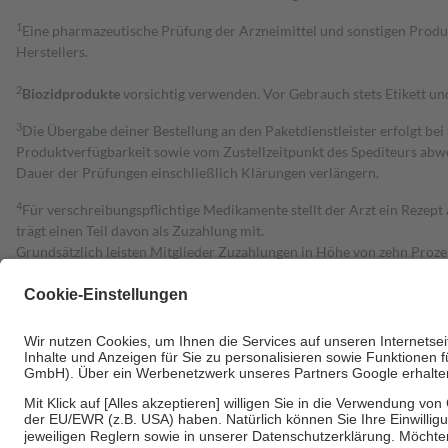
1
Eine pharmazeutische Prüfung der Arzneimittel und sonstigen Pro
Herstellers.
2
Biozidprodukte
vorsichtig verwenden. Vor Gebrauch stets Etikett u
3
Die Übergabe deiner Bestellung an den Paketdienstleister erfolgt bei
Produktverfügbarkeit sowie vom Zustellzeitpunkt des Spediteurs abwe
Dauer der Prüfungen einschließlich Klärungen verlängern.
4
Für verschreibungspflichtige Medikamente stellt der Arzt ein Rezept 
trägt einen Teil davon als Zuzahlung mit.
Grundsätzlich leisten Mitglieder Zuzahlungen in Höhe von zehn Proz
zu entrichten.
Diese Regeln gelten grundsätzlich auch für Online-Apotheken.
Bei Heilmitteln und häuslicher Krankenpflege beträgt die Zuzahlung 
Um das Engagement der Versicherten für ihre eigene Gesundheit zu stä
• Kindern und Jugendlichen bis zum vollendeten 18. Lebensjahr mit
• Untersuchungen zur Vorsorge und Früherkennung, die von der GKV
• empfohlenen Schutzimpfungen
• Harn- und Blutteststreifen