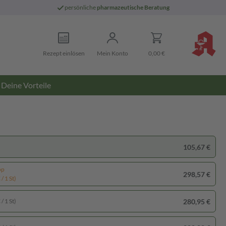
persönliche
pharmazeutische Beratung
Rezept einlösen
Mein Konto
0,00 €
Deine Vorteile
105,67 €
pp
298,57 €
/ 1 St)
280,95 €
/ 1 St)