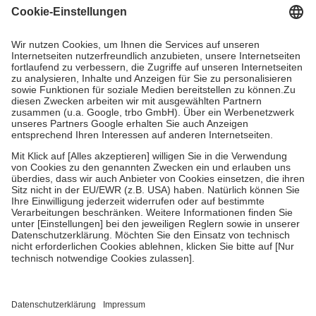
gesetzliche Krankenversicherung übernimmt in der Regel die
Kosten dafür, der Versicherte trägt einen Teil davon als Zuzahlung
mit.
Grundsätzlich leisten Mitglieder Zuzahlungen in Höhe von zehn
Prozent des Abgabepreises,
mindestens
jedoch
fünf Euro
und
höchstens zehn Euro.
Es sind jedoch nie mehr als die tatsächlichen
Kosten der Leistung zu entrichten.
Diese Regeln gelten grundsätzlich auch für Online-Apotheken.
Bei Heilmitteln und häuslicher Krankenpflege beträgt die
Zuzahlung zehn Prozent der Kosten sowie zehn Euro je
Verordnung.
Um das Engagement der Versicherten für ihre eigene Gesundheit zu
stärken und die besondere Stellung der Familie zu unterstützen,
fallen
keine Zuzahlungen
an bei:
• Kindern und Jugendlichen bis zum vollendeten 18. Lebensjahr
mit Ausnahme der Fahrkosten
• Untersuchungen zur Vorsorge und Früherkennung, die von der
GKV getragen werden
• empfohlenen Schutzimpfungen
• Harn- und Blutteststreifen
Wir nutzen Trusted Shops als unabhängigen Dienstleister für die