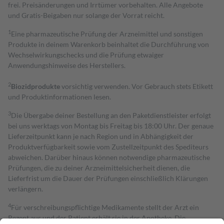
frei. Preisänderungen und Irrtümer vorbehalten. Alle Angebote
und Gratis-Beigaben nur solange der Vorrat reicht.
1
Eine pharmazeutische Prüfung der Arzneimittel und sonstigen
Produkte in deinem Warenkorb beinhaltet die Durchführung von
Wechselwirkungschecks und die Prüfung etwaiger
Anwendungshinweise des Herstellers.
2
Biozidprodukte
vorsichtig verwenden. Vor Gebrauch stets Etikett
und Produktinformationen lesen.
3
Die Übergabe deiner Bestellung an den Paketdienstleister erfolgt
bei uns werktags von Montag bis Freitag bis 18:00 Uhr. Der genaue
Lieferzeitpunkt kann je nach Region und in Abhängigkeit der
Produktverfügbarkeit sowie vom Zustellzeitpunkt des Spediteurs
abweichen. Darüber hinaus können notwendige pharmazeutische
Prüfungen, die zu deiner Arzneimittelsicherheit dienen, die
Lieferfrist um die Dauer der Prüfungen einschließlich Klärungen
verlängern.
4
Für verschreibungspflichtige Medikamente stellt der Arzt ein
Rezept aus und der Patient erhält sie in der Apotheke. Die