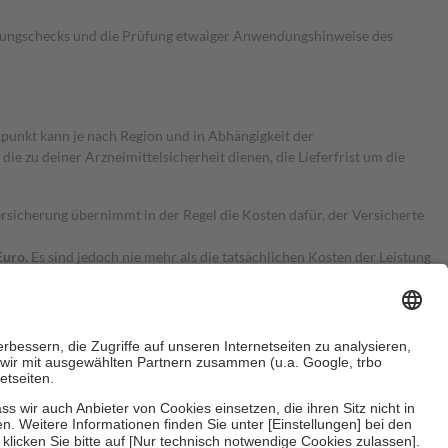
kungschecks und die Prüfung etwaiger Anwendungshinweise des
itpunkt kann je nach Region und in Abhängigkeit der
 zu deiner Arzneimittelsicherheit dienen, die Lieferfrist um die
ersicherung übernimmt in der Regel die Kosten dafür, der Versicherte
Euro.
Es sind jedoch nie mehr als die tatsächlichen Kosten der Leistung
e Zuzahlungen
an bei: