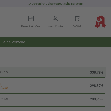
persönliche
pharmazeutische Beratung
Rezept einlösen
Mein Konto
0,00 €
Deine Vorteile
338,79 €
€ / 1 St)
pp
298,57 €
/ 1 St)
280,95 €
/ 1 St)