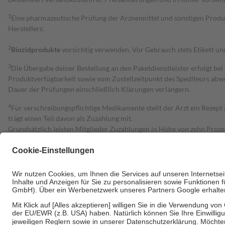
1
Eine pharmazeutische Prüfung der Arzneimittel und sonstigen Pro
Herstellers.
2
Biozidprodukte
vorsichtig verwenden. Vor Gebrauch stets Etikett u
3
Die Übergabe deiner Bestellung an den Paketdienstleister erfolgt bei
Produktverfügbarkeit sowie vom Zustellzeitpunkt des Spediteurs abwe
Dauer der Prüfungen einschließlich Klärungen verlängern.
4
Für verschreibungspflichtige Medikamente stellt der Arzt ein Rezept 
trägt einen Teil davon als Zuzahlung mit.
Grundsätzlich leisten Mitglieder Zuzahlungen in Höhe von zehn Proz
zu entrichten.
Diese Regeln gelten grundsätzlich auch für Online-Apotheken.
Bei Heilmitteln und häuslicher Krankenpflege beträgt die Zuzahlung 
Um das Engagement der Versicherten für ihre eigene Gesundheit zu stä
• Kindern und Jugendlichen bis zum vollendeten 18. Lebensjahr mit
• Untersuchungen zur Vorsorge und Früherkennung, die von der GKV
• empfohlenen Schutzimpfungen
• Harn- und Blutteststreifen