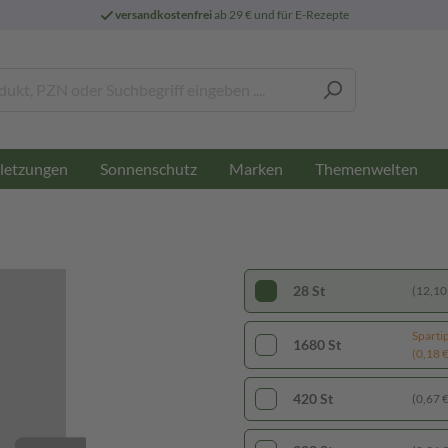
versandkostenfrei
ab 29 € und für E-Rezepte
letzungen
Sonnenschutz
Marken
Themenwelten
28 St
(12,10 
Sparti
1680 St
(0,18 € 
420 St
(0,67 € 