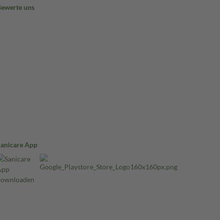
Bewerte uns
Sanicare App