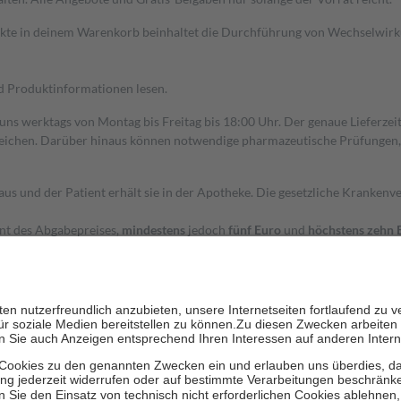
dukte in deinem Warenkorb beinhaltet die Durchführung von Wechselwir
nd Produktinformationen lesen.
 uns werktags von Montag bis Freitag bis 18:00 Uhr. Der genaue Lieferze
ichen. Darüber hinaus können notwendige pharmazeutische Prüfungen, die
aus und der Patient erhält sie in der Apotheke. Die gesetzliche Krankenv
ent des Abgabepreises,
mindestens
jedoch
fünf Euro
und
höchstens zehn 
zehn Prozent der Kosten sowie zehn Euro je Verordnung.
rken und die besondere Stellung der Familie zu unterstützen, fallen
kein
 Ausnahme der Fahrkosten
 getragen werden