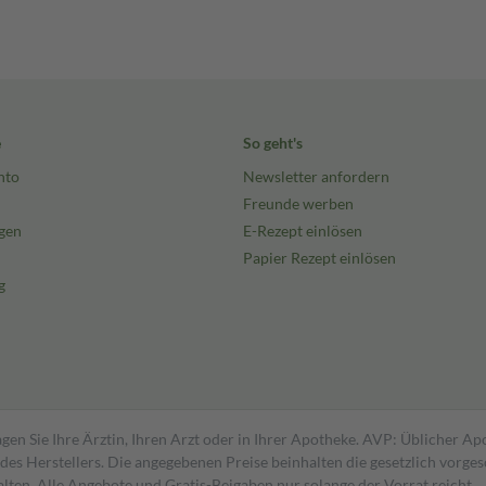
e
So geht's
nto
Newsletter anfordern
Freunde werben
gen
E-Rezept einlösen
Papier Rezept einlösen
g
gen Sie Ihre Ärztin, Ihren Arzt oder in Ihrer Apotheke. AVP: Üblicher A
s Herstellers. Die angegebenen Preise beinhalten die gesetzlich vorgesc
alten. Alle Angebote und Gratis-Beigaben nur solange der Vorrat reicht.