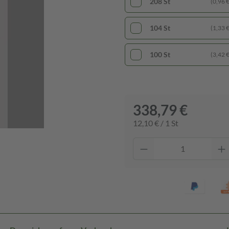
208 St
(0,96 € 
104 St
(1,33 € 
100 St
(3,42 € 
338,79 €
12,10 € / 1 St