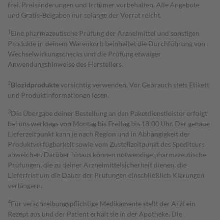
frei. Preisänderungen und Irrtümer vorbehalten. Alle Angebote
und Gratis-Beigaben nur solange der Vorrat reicht.
1
Eine pharmazeutische Prüfung der Arzneimittel und sonstigen
Produkte in deinem Warenkorb beinhaltet die Durchführung von
Wechselwirkungschecks und die Prüfung etwaiger
Anwendungshinweise des Herstellers.
2
Biozidprodukte
vorsichtig verwenden. Vor Gebrauch stets Etikett
und Produktinformationen lesen.
3
Die Übergabe deiner Bestellung an den Paketdienstleister erfolgt
bei uns werktags von Montag bis Freitag bis 18:00 Uhr. Der genaue
Lieferzeitpunkt kann je nach Region und in Abhängigkeit der
Produktverfügbarkeit sowie vom Zustellzeitpunkt des Spediteurs
abweichen. Darüber hinaus können notwendige pharmazeutische
Prüfungen, die zu deiner Arzneimittelsicherheit dienen, die
Lieferfrist um die Dauer der Prüfungen einschließlich Klärungen
verlängern.
4
Für verschreibungspflichtige Medikamente stellt der Arzt ein
Rezept aus und der Patient erhält sie in der Apotheke. Die