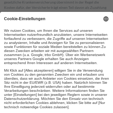
gesetzliche Krankenversicherung übernimmt in der Regel die
Kosten dafür, der Versicherte trägt einen Teil davon als Zuzahlung
mit.
Grundsätzlich leisten Mitglieder Zuzahlungen in Höhe von zehn
Prozent des Abgabepreises,
mindestens
jedoch
fünf Euro
und
höchstens zehn Euro.
Es sind jedoch nie mehr als die tatsächlichen
Kosten der Leistung zu entrichten.
Diese Regeln gelten grundsätzlich auch für Online-Apotheken.
Bei Heilmitteln und häuslicher Krankenpflege beträgt die
Zuzahlung zehn Prozent der Kosten sowie zehn Euro je
Verordnung.
Um das Engagement der Versicherten für ihre eigene Gesundheit zu
stärken und die besondere Stellung der Familie zu unterstützen,
fallen
keine Zuzahlungen
an bei:
• Kindern und Jugendlichen bis zum vollendeten 18. Lebensjahr
mit Ausnahme der Fahrkosten
• Untersuchungen zur Vorsorge und Früherkennung, die von der
GKV getragen werden
• empfohlenen Schutzimpfungen
• Harn- und Blutteststreifen
Wir nutzen Trusted Shops als unabhängigen Dienstleister für die