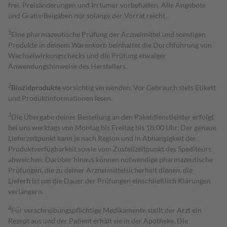
frei. Preisänderungen und Irrtümer vorbehalten. Alle Angebote
und Gratis-Beigaben nur solange der Vorrat reicht.
1
Eine pharmazeutische Prüfung der Arzneimittel und sonstigen
Produkte in deinem Warenkorb beinhaltet die Durchführung von
Wechselwirkungschecks und die Prüfung etwaiger
Anwendungshinweise des Herstellers.
2
Biozidprodukte
vorsichtig verwenden. Vor Gebrauch stets Etikett
und Produktinformationen lesen.
3
Die Übergabe deiner Bestellung an den Paketdienstleister erfolgt
bei uns werktags von Montag bis Freitag bis 18:00 Uhr. Der genaue
Lieferzeitpunkt kann je nach Region und in Abhängigkeit der
Produktverfügbarkeit sowie vom Zustellzeitpunkt des Spediteurs
abweichen. Darüber hinaus können notwendige pharmazeutische
Prüfungen, die zu deiner Arzneimittelsicherheit dienen, die
Lieferfrist um die Dauer der Prüfungen einschließlich Klärungen
verlängern.
4
Für verschreibungspflichtige Medikamente stellt der Arzt ein
Rezept aus und der Patient erhält sie in der Apotheke. Die