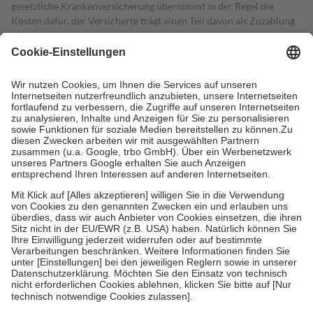
gesetzliche Krankenversicherung übernimmt in der Regel die
Kosten dafür, der Versicherte trägt einen Teil davon als Zuzahlung
mit.
Grundsätzlich leisten Mitglieder Zuzahlungen in Höhe von zehn
Prozent des Abgabepreises,
mindestens
jedoch
fünf Euro
und
höchstens zehn Euro.
Es sind jedoch nie mehr als die tatsächlichen
Kosten der Leistung zu entrichten.
Diese Regeln gelten grundsätzlich auch für Online-Apotheken.
Bei Heilmitteln und häuslicher Krankenpflege beträgt die
Zuzahlung zehn Prozent der Kosten sowie zehn Euro je
Verordnung.
Um das Engagement der Versicherten für ihre eigene Gesundheit zu
stärken und die besondere Stellung der Familie zu unterstützen,
fallen
keine Zuzahlungen
an bei:
• Kindern und Jugendlichen bis zum vollendeten 18. Lebensjahr
mit Ausnahme der Fahrkosten
• Untersuchungen zur Vorsorge und Früherkennung, die von der
GKV getragen werden
• empfohlenen Schutzimpfungen
• Harn- und Blutteststreifen
Wir nutzen Trusted Shops als unabhängigen Dienstleister für die