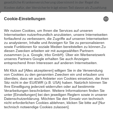
gesetzliche Krankenversicherung übernimmt in der Regel die
Kosten dafür, der Versicherte trägt einen Teil davon als Zuzahlung
mit.
Grundsätzlich leisten Mitglieder Zuzahlungen in Höhe von zehn
Prozent des Abgabepreises,
mindestens
jedoch
fünf Euro
und
höchstens zehn Euro.
Es sind jedoch nie mehr als die tatsächlichen
Kosten der Leistung zu entrichten.
Diese Regeln gelten grundsätzlich auch für Online-Apotheken.
Bei Heilmitteln und häuslicher Krankenpflege beträgt die
Zuzahlung zehn Prozent der Kosten sowie zehn Euro je
Verordnung.
Um das Engagement der Versicherten für ihre eigene Gesundheit zu
stärken und die besondere Stellung der Familie zu unterstützen,
fallen
keine Zuzahlungen
an bei:
• Kindern und Jugendlichen bis zum vollendeten 18. Lebensjahr
mit Ausnahme der Fahrkosten
• Untersuchungen zur Vorsorge und Früherkennung, die von der
GKV getragen werden
• empfohlenen Schutzimpfungen
• Harn- und Blutteststreifen
Wir nutzen Trusted Shops als unabhängigen Dienstleister für die