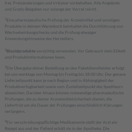
frei. Preisänderungen und Irrtümer vorbehalten. Alle Angebote
und Gratis-Beigaben nur solange der Vorrat reicht.
1
Eine pharmazeutische Prüfung der Arzneimittel und sonstigen
Produkte in deinem Warenkorb beinhaltet die Durchführung von
Wechselwirkungschecks und die Prüfung etwaiger
Anwendungshinweise des Herstellers.
2
Biozidprodukte
vorsichtig verwenden. Vor Gebrauch stets Etikett
und Produktinformationen lesen.
3
Die Übergabe deiner Bestellung an den Paketdienstleister erfolgt
bei uns werktags von Montag bis Freitag bis 18:00 Uhr. Der genaue
Lieferzeitpunkt kann je nach Region und in Abhängigkeit der
Produktverfügbarkeit sowie vom Zustellzeitpunkt des Spediteurs
abweichen. Darüber hinaus können notwendige pharmazeutische
Prüfungen, die zu deiner Arzneimittelsicherheit dienen, die
Lieferfrist um die Dauer der Prüfungen einschließlich Klärungen
verlängern.
4
Für verschreibungspflichtige Medikamente stellt der Arzt ein
Rezept aus und der Patient erhält sie in der Apotheke. Die