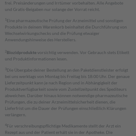
frei. Preisänderungen und Irrtümer vorbehalten. Alle Angebote
und Gratis-Beigaben nur solange der Vorrat reicht.
1
Eine pharmazeutische Prüfung der Arzneimittel und sonstigen
Produkte in deinem Warenkorb beinhaltet die Durchführung von
Wechselwirkungschecks und die Prüfung etwaiger
Anwendungshinweise des Herstellers.
2
Biozidprodukte
vorsichtig verwenden. Vor Gebrauch stets Etikett
und Produktinformationen lesen.
3
Die Übergabe deiner Bestellung an den Paketdienstleister erfolgt
bei uns werktags von Montag bis Freitag bis 18:00 Uhr. Der genaue
Lieferzeitpunkt kann je nach Region und in Abhängigkeit der
Produktverfügbarkeit sowie vom Zustellzeitpunkt des Spediteurs
abweichen. Darüber hinaus können notwendige pharmazeutische
Prüfungen, die zu deiner Arzneimittelsicherheit dienen, die
Lieferfrist um die Dauer der Prüfungen einschließlich Klärungen
verlängern.
4
Für verschreibungspflichtige Medikamente stellt der Arzt ein
Rezept aus und der Patient erhält sie in der Apotheke. Die