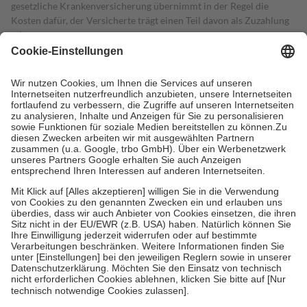
gesetzliche Krankenversicherung übernimmt in der Regel die
Kosten dafür, der Versicherte trägt einen Teil davon als Zuzahlung
mit.
Grundsätzlich leisten Mitglieder Zuzahlungen in Höhe von zehn
Prozent des Abgabepreises,
mindestens
jedoch
fünf Euro
und
höchstens zehn Euro.
Es sind jedoch nie mehr als die tatsächlichen
Kosten der Leistung zu entrichten.
Diese Regeln gelten grundsätzlich auch für Online-Apotheken.
Bei Heilmitteln und häuslicher Krankenpflege beträgt die
Zuzahlung zehn Prozent der Kosten sowie zehn Euro je
Verordnung.
Um das Engagement der Versicherten für ihre eigene Gesundheit zu
stärken und die besondere Stellung der Familie zu unterstützen,
fallen
keine Zuzahlungen
an bei:
• Kindern und Jugendlichen bis zum vollendeten 18. Lebensjahr
mit Ausnahme der Fahrkosten
• Untersuchungen zur Vorsorge und Früherkennung, die von der
GKV getragen werden
• empfohlenen Schutzimpfungen
• Harn- und Blutteststreifen
Wir nutzen Trusted Shops als unabhängigen Dienstleister für die