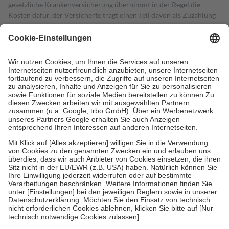
gesetzliche Krankenversicherung übernimmt in der Regel die
Kosten dafür, der Versicherte trägt einen Teil davon als Zuzahlung
mit.
Grundsätzlich leisten Mitglieder Zuzahlungen in Höhe von zehn
Prozent des Abgabepreises,
mindestens
jedoch
fünf Euro
und
höchstens zehn Euro.
Es sind jedoch nie mehr als die tatsächlichen
Kosten der Leistung zu entrichten.
Diese Regeln gelten grundsätzlich auch für Online-Apotheken.
Bei Heilmitteln und häuslicher Krankenpflege beträgt die
Zuzahlung zehn Prozent der Kosten sowie zehn Euro je
Verordnung.
Um das Engagement der Versicherten für ihre eigene Gesundheit zu
stärken und die besondere Stellung der Familie zu unterstützen,
fallen
keine Zuzahlungen
an bei:
• Kindern und Jugendlichen bis zum vollendeten 18. Lebensjahr
mit Ausnahme der Fahrkosten
• Untersuchungen zur Vorsorge und Früherkennung, die von der
GKV getragen werden
• empfohlenen Schutzimpfungen
• Harn- und Blutteststreifen
Wir nutzen Trusted Shops als unabhängigen Dienstleister für die