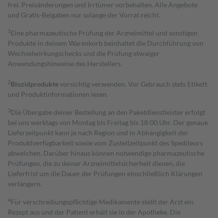
frei. Preisänderungen und Irrtümer vorbehalten. Alle Angebote
und Gratis-Beigaben nur solange der Vorrat reicht.
1
Eine pharmazeutische Prüfung der Arzneimittel und sonstigen
Produkte in deinem Warenkorb beinhaltet die Durchführung von
Wechselwirkungschecks und die Prüfung etwaiger
Anwendungshinweise des Herstellers.
2
Biozidprodukte
vorsichtig verwenden. Vor Gebrauch stets Etikett
und Produktinformationen lesen.
3
Die Übergabe deiner Bestellung an den Paketdienstleister erfolgt
bei uns werktags von Montag bis Freitag bis 18:00 Uhr. Der genaue
Lieferzeitpunkt kann je nach Region und in Abhängigkeit der
Produktverfügbarkeit sowie vom Zustellzeitpunkt des Spediteurs
abweichen. Darüber hinaus können notwendige pharmazeutische
Prüfungen, die zu deiner Arzneimittelsicherheit dienen, die
Lieferfrist um die Dauer der Prüfungen einschließlich Klärungen
verlängern.
4
Für verschreibungspflichtige Medikamente stellt der Arzt ein
Rezept aus und der Patient erhält sie in der Apotheke. Die