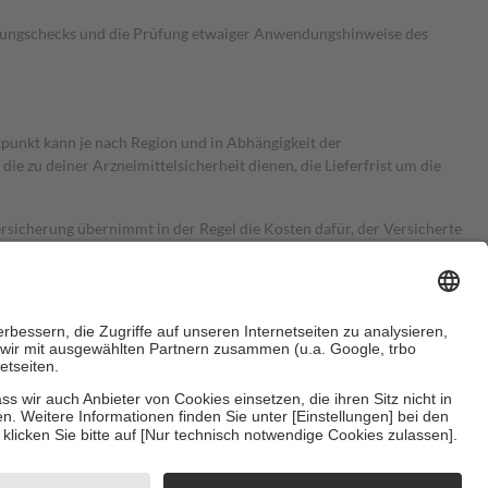
kungschecks und die Prüfung etwaiger Anwendungshinweise des
itpunkt kann je nach Region und in Abhängigkeit der
 zu deiner Arzneimittelsicherheit dienen, die Lieferfrist um die
ersicherung übernimmt in der Regel die Kosten dafür, der Versicherte
Euro.
Es sind jedoch nie mehr als die tatsächlichen Kosten der Leistung
e Zuzahlungen
an bei: