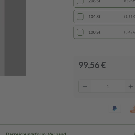
208 St
(0,96 € 
104 St
(1,33 € 
100 St
(3,42 € 
99,56 €
Darreichungsform: Verband