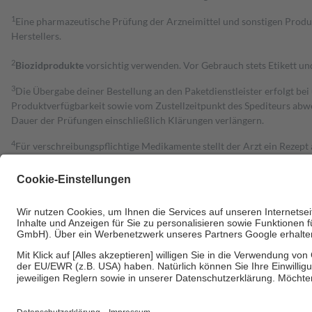
1
Eine pharmazeutische Prüfung der Arzneimittel und sonstigen Pro
Herstellers.
2
Biozidprodukte
vorsichtig verwenden. Vor Gebrauch stets Etikett u
3
Die Übergabe deiner Bestellung an den Paketdienstleister erfolgt bei
Produktverfügbarkeit sowie vom Zustellzeitpunkt des Spediteurs abwe
Dauer der Prüfungen einschließlich Klärungen verlängern.
4
Für verschreibungspflichtige Medikamente stellt der Arzt ein Rezept 
trägt einen Teil davon als Zuzahlung mit.
Grundsätzlich leisten Mitglieder Zuzahlungen in Höhe von zehn Proz
zu entrichten.
Diese Regeln gelten grundsätzlich auch für Online-Apotheken.
Bei Heilmitteln und häuslicher Krankenpflege beträgt die Zuzahlung 
Um das Engagement der Versicherten für ihre eigene Gesundheit zu stä
• Kindern und Jugendlichen bis zum vollendeten 18. Lebensjahr mit
• Untersuchungen zur Vorsorge und Früherkennung, die von der GKV
• empfohlenen Schutzimpfungen
• Harn- und Blutteststreifen