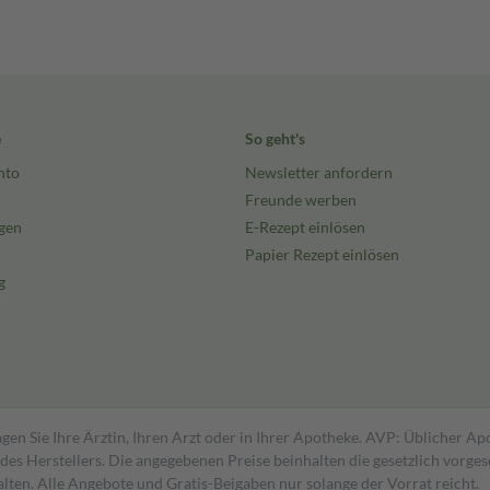
e
So geht's
nto
Newsletter anfordern
Freunde werben
gen
E-Rezept einlösen
Papier Rezept einlösen
g
gen Sie Ihre Ärztin, Ihren Arzt oder in Ihrer Apotheke. AVP: Üblicher A
s Herstellers. Die angegebenen Preise beinhalten die gesetzlich vorgesc
alten. Alle Angebote und Gratis-Beigaben nur solange der Vorrat reicht.