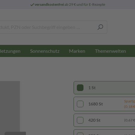
versandkostenfrei
ab 29 € und für E-Rezepte
letzungen
Sonnenschutz
Marken
Themenwelten
1 St
Sparti
1680 St
(0,18 € 
420 St
(0,67 € 