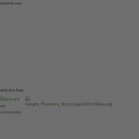
Bewerte uns
Sanicare App