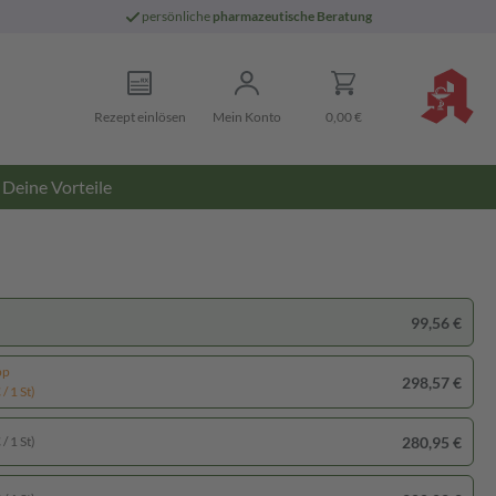
persönliche
pharmazeutische Beratung
Rezept einlösen
Mein Konto
0,00 €
Deine Vorteile
99,56 €
pp
298,57 €
/ 1 St)
280,95 €
/ 1 St)