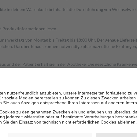
dukte in deinem Warenkorb beinhaltet die Durchführung von Wechselwir
nd Produktinformationen lesen.
 uns werktags von Montag bis Freitag bis 18:00 Uhr. Der genaue Lieferze
ichen. Darüber hinaus können notwendige pharmazeutische Prüfungen, die
aus und der Patient erhält sie in der Apotheke. Die gesetzliche Krankenv
ent des Abgabepreises,
mindestens
jedoch
fünf Euro
und
höchstens zehn 
zehn Prozent der Kosten sowie zehn Euro je Verordnung.
rken und die besondere Stellung der Familie zu unterstützen, fallen
kein
 Ausnahme der Fahrkosten
 getragen werden