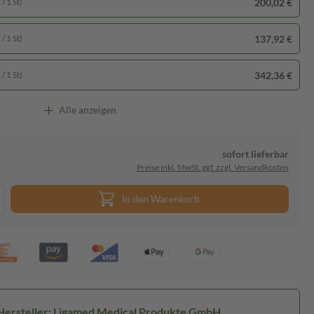
200,02 €
/ 1 St)
137,92 €
/ 1 St)
342,36 €
/ 1 St)
Alle anzeigen
sofort lieferbar
Preise inkl. MwSt. ggf. zzgl. Versandkosten
In den Warenkorb
Hersteller: Ligamed Medical Produkte GmbH