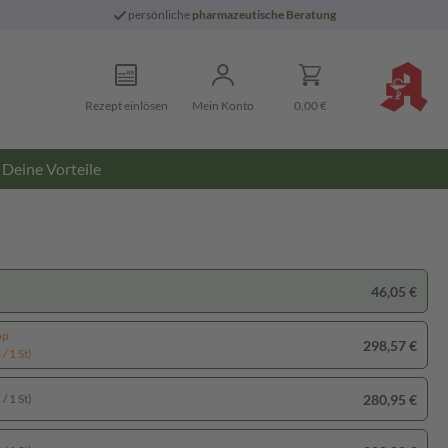
persönliche
pharmazeutische Beratung
Rezept einlösen
Mein Konto
0,00 €
Deine Vorteile
46,05 €
pp
298,57 €
/ 1 St)
280,95 €
/ 1 St)