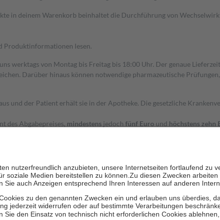
dukte in deinem Warenkorb beinhaltet die Durchführung von Wechselwir
nd Produktinformationen lesen.
 uns werktags von Montag bis Freitag bis 18:00 Uhr. Der genaue Lieferze
ichen. Darüber hinaus können notwendige pharmazeutische Prüfungen, die
aus und der Patient erhält sie in der Apotheke. Die gesetzliche Krankenv
ent des Abgabepreises,
mindestens
jedoch
fünf Euro
und
höchstens zehn 
zehn Prozent der Kosten sowie zehn Euro je Verordnung.
rken und die besondere Stellung der Familie zu unterstützen, fallen
kein
 Ausnahme der Fahrkosten
 getragen werden