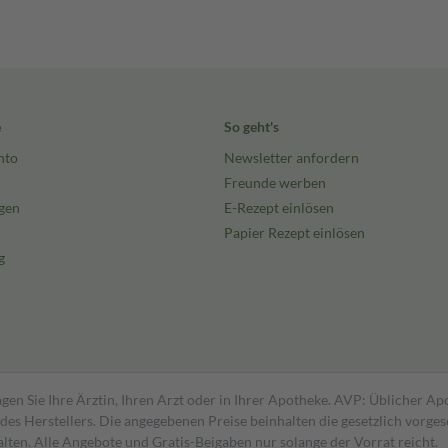
e
So geht's
nto
Newsletter anfordern
Freunde werben
gen
E-Rezept einlösen
Papier Rezept einlösen
g
gen Sie Ihre Ärztin, Ihren Arzt oder in Ihrer Apotheke. AVP: Üblicher A
s Herstellers. Die angegebenen Preise beinhalten die gesetzlich vorgesc
alten. Alle Angebote und Gratis-Beigaben nur solange der Vorrat reicht.