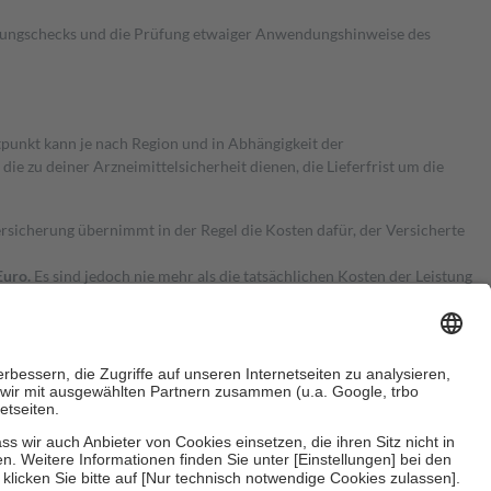
kungschecks und die Prüfung etwaiger Anwendungshinweise des
itpunkt kann je nach Region und in Abhängigkeit der
 zu deiner Arzneimittelsicherheit dienen, die Lieferfrist um die
ersicherung übernimmt in der Regel die Kosten dafür, der Versicherte
Euro.
Es sind jedoch nie mehr als die tatsächlichen Kosten der Leistung
e Zuzahlungen
an bei: