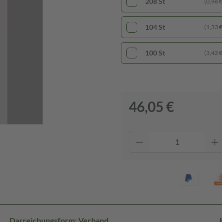
208 St
(0,96 € 
104 St
(1,33 € 
100 St
(3,42 € 
46,05 €
Darreichungsform: Verband