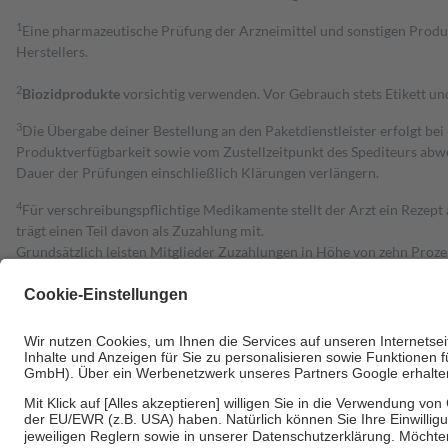
1
Eine pharmazeutische Prüfung der Arzneimittel und sonstigen Pro
Herstellers.
2
Biozidprodukte
vorsichtig verwenden. Vor Gebrauch stets Etikett u
3
Die Übergabe deiner Bestellung an den Paketdienstleister erfolgt bei
Produktverfügbarkeit sowie vom Zustellzeitpunkt des Spediteurs abwe
Dauer der Prüfungen einschließlich Klärungen verlängern.
4
Für verschreibungspflichtige Medikamente stellt der Arzt ein Rezept 
trägt einen Teil davon als Zuzahlung mit.
Grundsätzlich leisten Mitglieder Zuzahlungen in Höhe von zehn Proz
zu entrichten.
Diese Regeln gelten grundsätzlich auch für Online-Apotheken.
Bei Heilmitteln und häuslicher Krankenpflege beträgt die Zuzahlung 
Um das Engagement der Versicherten für ihre eigene Gesundheit zu stä
• Kindern und Jugendlichen bis zum vollendeten 18. Lebensjahr mit
• Untersuchungen zur Vorsorge und Früherkennung, die von der GKV
• empfohlenen Schutzimpfungen
• Harn- und Blutteststreifen