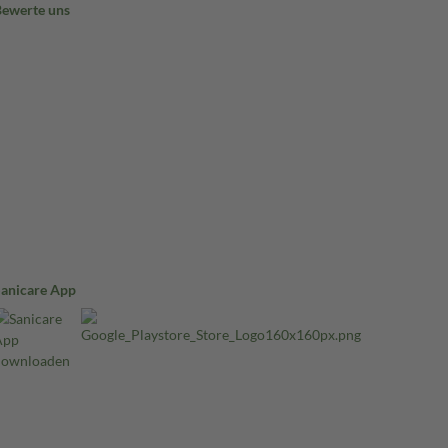
Bewerte uns
Sanicare App