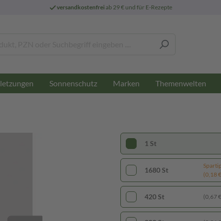
versandkostenfrei
ab 29 € und für E-Rezepte
letzungen
Sonnenschutz
Marken
Themenwelten
1 St
Sparti
1680 St
(0,18 € 
420 St
(0,67 € 