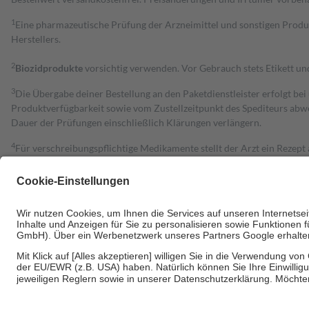
1
Eine pharmazeutische Prüfung der Arzneimittel und sonstigen Pro
Herstellers.
2
Biozidprodukte
vorsichtig verwenden. Vor Gebrauch stets Etikett u
3
Die Übergabe deiner Bestellung an den Paketdienstleister erfolgt bei
Produktverfügbarkeit sowie vom Zustellzeitpunkt des Spediteurs abwe
Dauer der Prüfungen einschließlich Klärungen verlängern.
4
Für verschreibungspflichtige Medikamente stellt der Arzt ein Rezept 
trägt einen Teil davon als Zuzahlung mit.
Grundsätzlich leisten Mitglieder Zuzahlungen in Höhe von zehn Proz
zu entrichten.
Diese Regeln gelten grundsätzlich auch für Online-Apotheken.
Bei Heilmitteln und häuslicher Krankenpflege beträgt die Zuzahlung 
Um das Engagement der Versicherten für ihre eigene Gesundheit zu stä
• Kindern und Jugendlichen bis zum vollendeten 18. Lebensjahr mit
• Untersuchungen zur Vorsorge und Früherkennung, die von der GKV
• empfohlenen Schutzimpfungen
• Harn- und Blutteststreifen