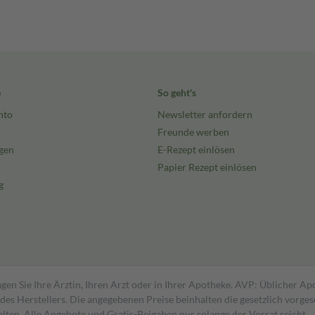
e
So geht's
nto
Newsletter anfordern
Freunde werben
gen
E-Rezept einlösen
Papier Rezept einlösen
g
gen Sie Ihre Ärztin, Ihren Arzt oder in Ihrer Apotheke. AVP: Üblicher A
s Herstellers. Die angegebenen Preise beinhalten die gesetzlich vorgesc
alten. Alle Angebote und Gratis-Beigaben nur solange der Vorrat reicht.