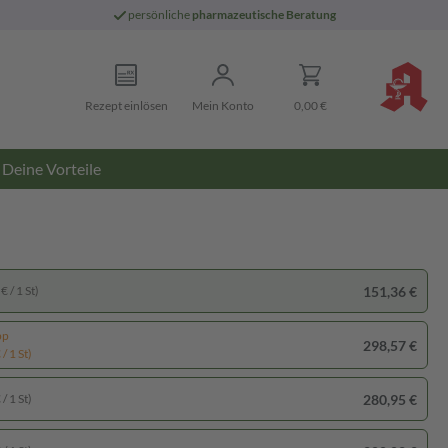
persönliche
pharmazeutische Beratung
Rezept einlösen
Mein Konto
0,00 €
Deine Vorteile
151,36 €
€ / 1 St)
pp
298,57 €
/ 1 St)
280,95 €
/ 1 St)