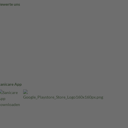
Bewerte uns
Sanicare App