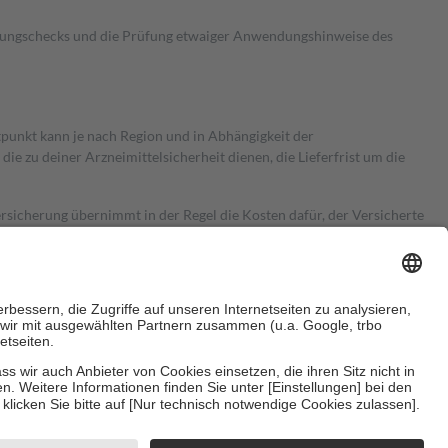
kungschecks und die Prüfung etwaiger Anwendungshinweise des
itpunkt kann je nach Region und in Abhängigkeit der
 zu deiner Arzneimittelsicherheit dienen, die Lieferfrist um die
ersicherung übernimmt in der Regel die Kosten dafür, der Versicherte
Euro.
Es sind jedoch nie mehr als die tatsächlichen Kosten der Leistung
e Zuzahlungen
an bei: