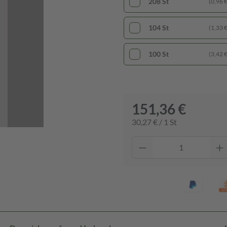
208 St
(0,96 € 
104 St
(1,33 € 
100 St
(3,42 € 
151,36 €
30,27 € / 1 St