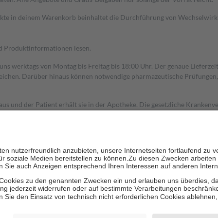
dukte in deinem Warenkorb beinhaltet die Durchführung von Wechselwir
nd Produktinformationen lesen.
 uns werktags von Montag bis Freitag bis 18:00 Uhr. Der genaue Lieferze
ichen. Darüber hinaus können notwendige pharmazeutische Prüfungen, die
aus und der Patient erhält sie in der Apotheke. Die gesetzliche Krankenv
ent des Abgabepreises,
mindestens
jedoch
fünf Euro
und
höchstens zehn 
zehn Prozent der Kosten sowie zehn Euro je Verordnung.
rken und die besondere Stellung der Familie zu unterstützen, fallen
kein
 Ausnahme der Fahrkosten
 getragen werden