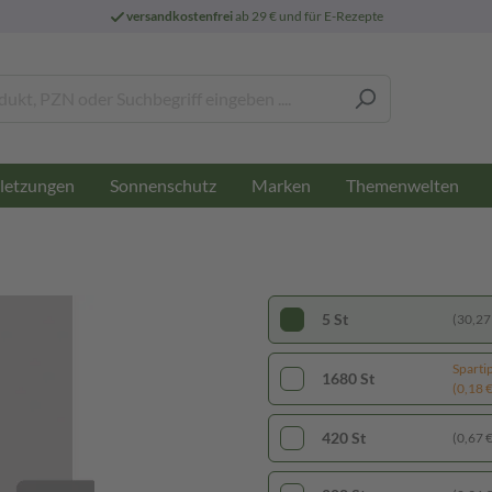
versandkostenfrei
ab 29 € und für E-Rezepte
letzungen
Sonnenschutz
Marken
Themenwelten
5 St
(30,27 
Sparti
1680 St
(0,18 € 
420 St
(0,67 € 