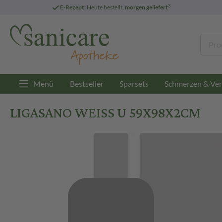
3
E-Rezept:
Heute bestellt,
morgen geliefert
Menü
Bestseller
Sparsets
Schmerzen & Ver
LIGASANO WEISS U 59X98X2CM