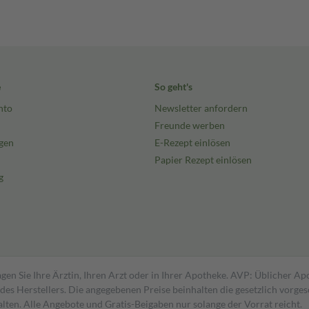
e
So geht's
nto
Newsletter anfordern
Freunde werben
gen
E-Rezept einlösen
Papier Rezept einlösen
g
gen Sie Ihre Ärztin, Ihren Arzt oder in Ihrer Apotheke. AVP: Üblicher A
s Herstellers. Die angegebenen Preise beinhalten die gesetzlich vorgesc
alten. Alle Angebote und Gratis-Beigaben nur solange der Vorrat reicht.