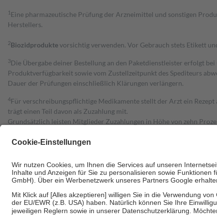
1
Eine pharmazeutische Prüfung der Arzneimittel und sonstigen Pro
Herstellers.
2
Biozidprodukte
vorsichtig verwenden. Vor Gebrauch stets Etikett u
3
Die Übergabe deiner Bestellung an den Paketdienstleister erfolgt bei
Produktverfügbarkeit sowie vom Zustellzeitpunkt des Spediteurs abwe
Dauer der Prüfungen einschließlich Klärungen verlängern.
4
Für verschreibungspflichtige Medikamente stellt der Arzt ein Rezept 
trägt einen Teil davon als Zuzahlung mit.
Grundsätzlich leisten Mitglieder Zuzahlungen in Höhe von zehn Proz
zu entrichten.
Diese Regeln gelten grundsätzlich auch für Online-Apotheken.
Bei Heilmitteln und häuslicher Krankenpflege beträgt die Zuzahlung 
Um das Engagement der Versicherten für ihre eigene Gesundheit zu stä
• Kindern und Jugendlichen bis zum vollendeten 18. Lebensjahr mit
• Untersuchungen zur Vorsorge und Früherkennung, die von der GKV
• empfohlenen Schutzimpfungen
• Harn- und Blutteststreifen