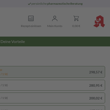
persönliche
pharmazeutische Beratung
Rezept einlösen
Mein Konto
0,00 €
Deine Vorteile
pp
298,57 €
/ 1 St)
280,95 €
/ 1 St)
200,02 €
/ 1 St)