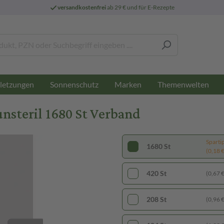
versandkostenfrei
ab 29 € und für E-Rezepte
letzungen
Sonnenschutz
Marken
Themenwelten
steril 1680 St Verband
Sparti
1680 St
(0,18 € 
420 St
(0,67 € 
208 St
(0,96 € 