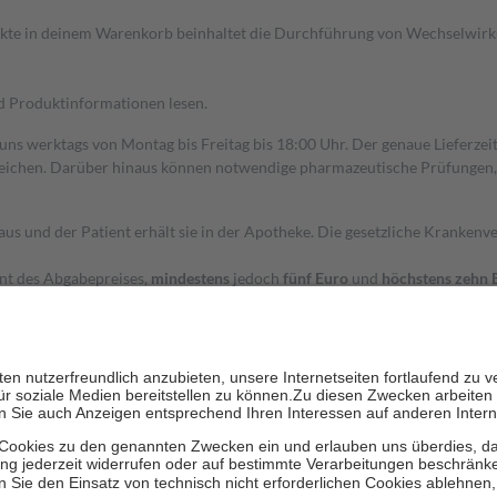
dukte in deinem Warenkorb beinhaltet die Durchführung von Wechselwir
nd Produktinformationen lesen.
 uns werktags von Montag bis Freitag bis 18:00 Uhr. Der genaue Lieferze
ichen. Darüber hinaus können notwendige pharmazeutische Prüfungen, die
aus und der Patient erhält sie in der Apotheke. Die gesetzliche Krankenv
ent des Abgabepreises,
mindestens
jedoch
fünf Euro
und
höchstens zehn 
zehn Prozent der Kosten sowie zehn Euro je Verordnung.
rken und die besondere Stellung der Familie zu unterstützen, fallen
kein
 Ausnahme der Fahrkosten
 getragen werden