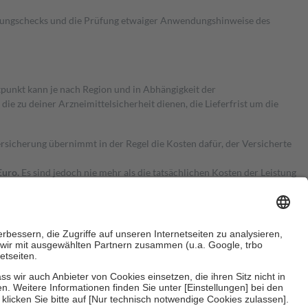
kungschecks und die Prüfung etwaiger Anwendungshinweise des
itpunkt kann je nach Region und in Abhängigkeit der
 zu deiner Arzneimittelsicherheit dienen, die Lieferfrist um die
ersicherung übernimmt in der Regel die Kosten dafür, der Versicherte
Euro.
Es sind jedoch nie mehr als die tatsächlichen Kosten der Leistung
e Zuzahlungen
an bei: