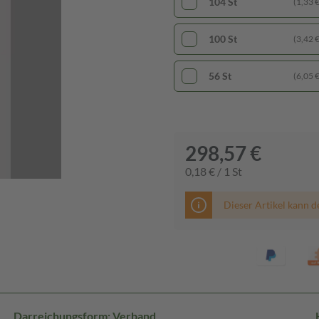
104 St
(1,33 € 
100 St
(3,42 € 
56 St
(6,05 € 
298,57 €
0,18 € / 1 St
Dieser Artikel kann d
Darreichungsform: Verband