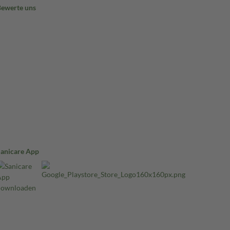
Bewerte uns
Sanicare App