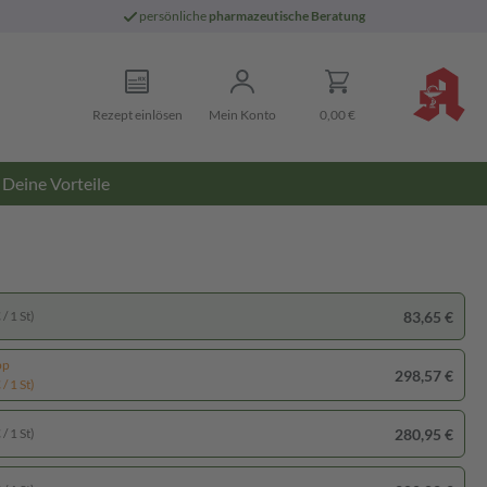
persönliche
pharmazeutische Beratung
Rezept einlösen
Mein Konto
0,00 €
Deine Vorteile
83,65 €
/ 1 St)
pp
298,57 €
/ 1 St)
280,95 €
/ 1 St)