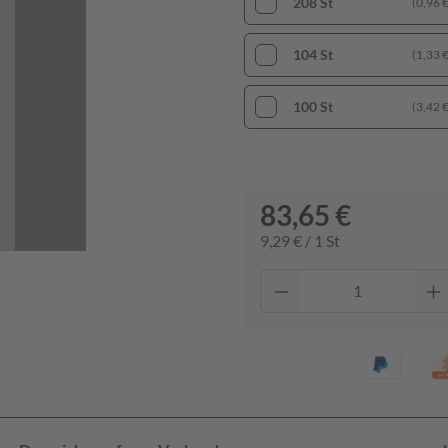
208 St
(0,96 € 
104 St
(1,33 € 
100 St
(3,42 € 
83,65 €
9,29 € / 1 St