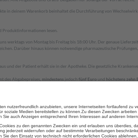
dukte in deinem Warenkorb beinhaltet die Durchführung von Wechselwir
nd Produktinformationen lesen.
 uns werktags von Montag bis Freitag bis 18:00 Uhr. Der genaue Lieferze
ichen. Darüber hinaus können notwendige pharmazeutische Prüfungen, die
aus und der Patient erhält sie in der Apotheke. Die gesetzliche Krankenv
ent des Abgabepreises,
mindestens
jedoch
fünf Euro
und
höchstens zehn 
zehn Prozent der Kosten sowie zehn Euro je Verordnung.
rken und die besondere Stellung der Familie zu unterstützen, fallen
kein
 Ausnahme der Fahrkosten
 getragen werden