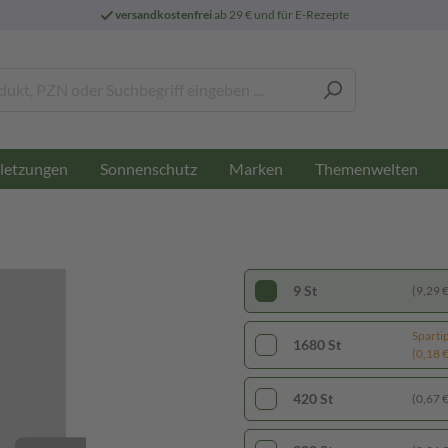
versandkostenfrei
ab 29 € und für E-Rezepte
letzungen
Sonnenschutz
Marken
Themenwelten
9 St
(9,29 € 
Sparti
1680 St
(0,18 € 
420 St
(0,67 € 