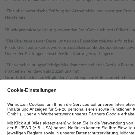
1
Eine pharmazeutische Prüfung der Arzneimittel und sonstigen Pro
Herstellers.
2
Biozidprodukte
vorsichtig verwenden. Vor Gebrauch stets Etikett u
3
Die Übergabe deiner Bestellung an den Paketdienstleister erfolgt bei
Produktverfügbarkeit sowie vom Zustellzeitpunkt des Spediteurs abwe
Dauer der Prüfungen einschließlich Klärungen verlängern.
4
Für verschreibungspflichtige Medikamente stellt der Arzt ein Rezept 
trägt einen Teil davon als Zuzahlung mit.
Grundsätzlich leisten Mitglieder Zuzahlungen in Höhe von zehn Proz
zu entrichten.
Diese Regeln gelten grundsätzlich auch für Online-Apotheken.
Bei Heilmitteln und häuslicher Krankenpflege beträgt die Zuzahlung 
Um das Engagement der Versicherten für ihre eigene Gesundheit zu stä
• Kindern und Jugendlichen bis zum vollendeten 18. Lebensjahr mit
• Untersuchungen zur Vorsorge und Früherkennung, die von der GKV
• empfohlenen Schutzimpfungen
• Harn- und Blutteststreifen