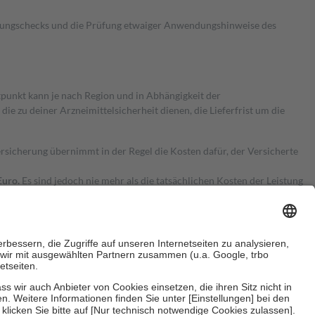
kungschecks und die Prüfung etwaiger Anwendungshinweise des
itpunkt kann je nach Region und in Abhängigkeit der
 zu deiner Arzneimittelsicherheit dienen, die Lieferfrist um die
ersicherung übernimmt in der Regel die Kosten dafür, der Versicherte
Euro.
Es sind jedoch nie mehr als die tatsächlichen Kosten der Leistung
e Zuzahlungen
an bei: