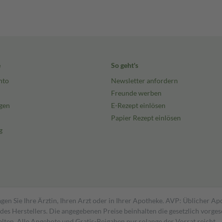
e
So geht's
nto
Newsletter anfordern
Freunde werben
gen
E-Rezept einlösen
Papier Rezept einlösen
g
gen Sie Ihre Ärztin, Ihren Arzt oder in Ihrer Apotheke. AVP: Üblicher A
s Herstellers. Die angegebenen Preise beinhalten die gesetzlich vorgesc
alten. Alle Angebote und Gratis-Beigaben nur solange der Vorrat reicht.